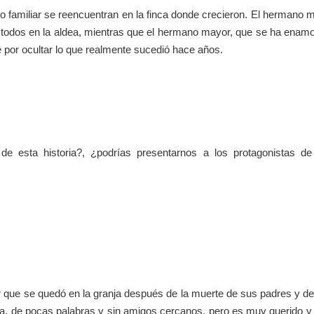
familiar se reencuentran en la finca donde crecieron. El hermano 
a todos en la aldea, mientras que el hermano mayor, que se ha enam
 por ocultar lo que realmente sucedió hace años.
de esta historia?, ¿podrías presentarnos a los protagonistas d
ue se quedó en la granja después de la muerte de sus padres y de Car
rra, de pocas palabras y sin amigos cercanos, pero es muy querido y 