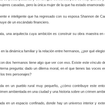
mujeres casadas, pero la única mujer de la que ha estado enamorado
igente e inteligente que ha regresado con su esposa Shannon de Can
huye de un escándalo financiero.
a, una arquitecta cuya ambición es construir su obra maestra en el
en la dinámica familiar y la relación entre hermanos, ¿por qué elegis
n dos hermanos tiene algo que ver con eso. Existe este vínculo de l
eterna pregunta: dado un dilema moral, en el que tienes las voces 
 los tres personajes?
ada en un pueblo rural muy pequeño, ¿cómo contribuye este entor
n crimen ambientada en una ciudad y una historia sobre un crimen am
da en un espacio confinado, donde hay un universo interior y exterio