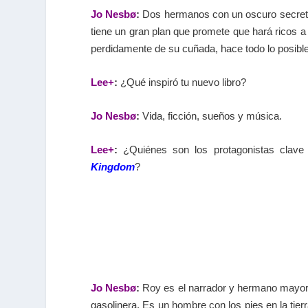
Jo Nesbø
:
Dos hermanos con un oscuro secreto 
tiene un gran plan que promete que hará ricos 
perdidamente de su cuñada, hace todo lo posible
Lee+
:
¿Qué inspiró tu nuevo libro?
Jo Nesbø
:
Vida, ficción, sueños y música.
Lee+
:
¿Quiénes son los protagonistas clave 
Kingdom
?
Jo Nesbø
:
Roy es el narrador y hermano mayor q
gasolinera. Es un hombre con los pies en la tie