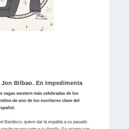
e
Jon Bilbao
. En Impedimenta
as sagas western más celebradas de los
nitiva de uno de los escritores clave del
español.
l Basilisco, quiere dar la espalda a su pasado
r por fin en paz junto a su familia. Se asienta con