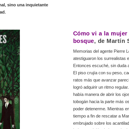
al, sino una inquietante
ad.
Cómo vi a la mujer
bosque
, de Martín
Memorias del agente Pierre L
atestiguaron los surrealistas
Entonces escuché, sin duda a
El piso crujía con su peso, ca
ratos más que avanzar parecí
logró adquirir un ritmo regular
había manera de abrir los ojos
tobogán hacia la parte más o
poder detenerme. Mientras em
tiempo a fin de rescatar a Mar
embrujado sobre los acantila