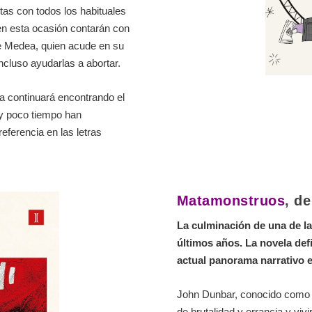
as con todos los habituales
en esta ocasión contarán con
e
Medea, quien acude en su
cluso ayudarlas a abortar.
da continuará encontrando el
uy poco tiempo han
ferencia en las letras
Matamonstruos
, d
La culminación de una de l
últimos años. La novela defi
actual panorama narrativo 
John Dunbar, conocido como e
de brutalidad y errancia y vivi