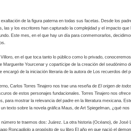
 la exaltación de la figura paterna en todas sus facetas. Desde los pad
s, las y los escritores han capturado la complejidad y el impacto que 
mundo. Este mes, en el que hay un día para conmemorarlos, decidim
os.
Villoro, en el que toca tanto lo público como lo privado, conoceremos
Marguerite Yourcenar y copartícipe de la creación del seudónimo de 
encargó de la iniciación literaria de la autora de
Los recuerdos del p
erno, Carlos Torres Tinajero nos trae una reseña de
El origen de todo
oscuros de estos personajes fundacionales. Torres Tinajero nos ofre
ns, para mostrar la relevancia del padre en la literatura mexicana. E
 un texto sobre la novela gráfica
Maus
, de Art Spiegelman, ¿qué nos 
ste número te traemos dos:
Juárez. La otra historia
(Océano), de José L
go Roncagliolo a propósito de su libro
El año en que nació el demon