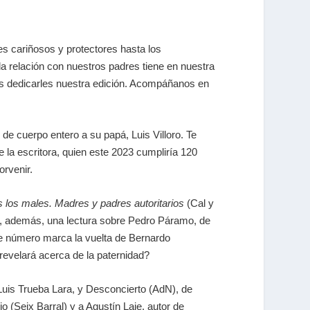
res cariñosos y protectores hasta los
la relación con nuestros padres tiene en nuestra
os dedicarles nuestra edición. Acompáñanos en
 de cuerpo entero a su papá, Luis Villoro. Te
la escritora, quien este 2023 cumpliría 120
orvenir.
s los males. Madres y padres autoritarios
(Cal y
ce, además, una lectura sobre
Pedro Páramo
, de
ste número marca la vuelta de Bernardo
revelará acerca de la paternidad?
uis Trueba Lara, y
Desconcierto
(AdN), de
io
(Seix Barral) y a Agustín Laje, autor de