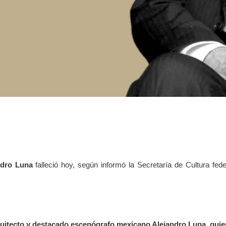
ndro Luna
falleció hoy, según informó la Secretaría de Cultura fe
rquitecto y destacado escenógrafo mexicano Alejandro Luna, qui