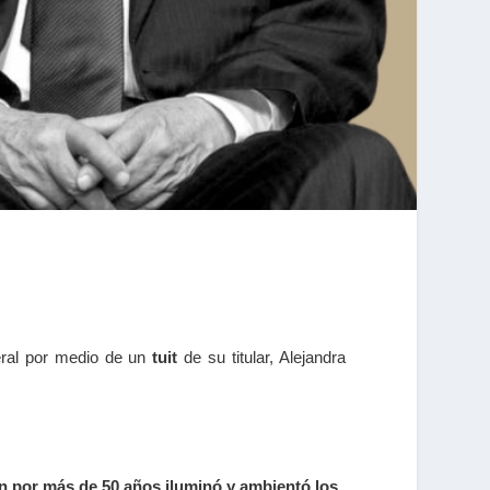
deral por medio de un
tuit
de su titular, Alejandra
en por más de 50 años iluminó y ambientó los