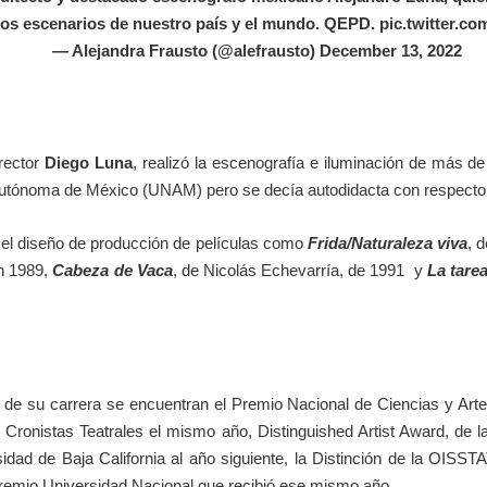
os escenarios de nuestro país y el mundo. QEPD.
pic.twitter.
— Alejandra Frausto (@alefrausto)
December 13, 2022
irector
Diego Luna
, realizó la escenografía e iluminación de más d
 Autónoma de México (UNAM) pero se decía autodidacta con respecto
n el diseño de producción de películas como
Frida/Naturaleza viva
, 
en 1989,
Cabeza de Vaca
, de Nicolás Echevarría, de 1991 y
La tare
o de su carrera se encuentran el Premio Nacional de Ciencias y Art
Cronistas Teatrales el mismo año, Distinguished Artist Award, de la 
idad de Baja California al año siguiente, la Distinción de la OISST
Premio Universidad Nacional que recibió ese mismo año.