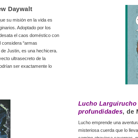
ew Daywalt
ue su misión en la vida es
inarios. Adoptado por los
desata el caos doméstico con
él considera “armas
de Justin, es una hechicera.
ecto ultrasecreto de la
odrían ser exactamente lo
Lucho Larguirucho y
profundidades
, de
Lucho emprende una aventura
misteriosa cuerda que lo llev
camino atraviesa cavernas, 