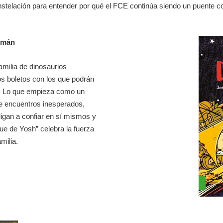
stelación para entender por qué el FCE continúa siendo un puente co
zmán
amilia de dinosaurios
os boletos con los que podrán
l. Lo que empieza como un
de encuentros inesperados,
igan a confiar en sí mismos y
gue de Yosh” celebra la fuerza
milia.