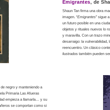
Emigrantes
, de Sh
Shaun Tan firma una obra ma
imagen. “
Emigrantes
” sigue 
un futuro posible en una ciu
objetos y rituales nuevos lo
y maravilla. Con un trazo minu
desarraigo: la vulnerabilidad,
reencuentro. Un clásico cont
ilustrados también pueden ser
a de negro y manteniendo a
uela Primaria Las Afueras
dad empieza a llamarla… y su
pañeros se comportan como si