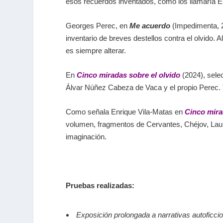
esos
recuerdos inventados
, como los llamaría E
Georges Perec, en
Me acuerdo
(Impedimenta, 2
inventario de breves destellos contra el olvido. 
es siempre alterar.
En
Cinco miradas sobre el olvido
(2024), sele
Álvar Núñez Cabeza de Vaca y el propio Perec. T
Como señala Enrique Vila-Matas en
Cinco mira
volumen, fragmentos de Cervantes, Chéjov, Laur
imaginación.
Pruebas realizadas:
Exposición prolongada a narrativas autoficcio