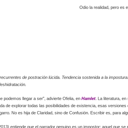
Odio la realidad, pero es el únic
ecurrentes de postración lúcida. Tendencia sostenida a la impostura.
eshidratación.
podemos llegar a ser”, advierte Ofelia, en
Hamlet
. La literatura, 
a de explorar todas las posibilidades de existencia, esas versiones q
esgarro. No es hija de Claridad, sino de Confusión. Escribir es, para
 2013) entiende que el narrador genuino es un impostor: aquel que s