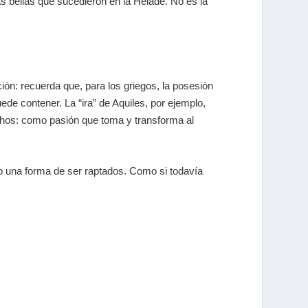
as bellas que sucedieron en la
Hélade
. No es la
ción: recuerda que, para los griegos, la posesión
ede contener. La “ira” de Aquiles, por ejemplo,
thos
: como pasión que toma y transforma al
no una forma de ser raptados. Como si todavía