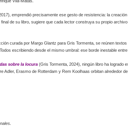
nrique Vila-Matas.
017), emprendió precisamente ese gesto de resistencia: la creación
Al final de su libro, sugiere que cada lector construya su propio arch
cción curada por Margo Glantz para Gris Tormenta, se reúnen textos 
odos escribiendo desde el mismo umbral: ese borde inestable entre la
das sobre la locura
(Gris Tormenta, 2024), ningún libro ha logrado e
e Adler, Erasmo de Rotterdam y Rem Koolhaas orbitan alrededor de e
nales.