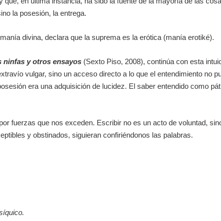
y que, en última instancia, ha sido la fuente de la mayoría de las cos
ino la posesión, la entrega.
 manía divina, declara que la suprema es la erótica (
manía erotiké
).
s ninfas y otros ensayos
(Sexto Piso, 2008), continúa con esta intui
travío vulgar, sino un acceso directo a lo que el entendimiento no pu
posesión era una adquisición de lucidez. El saber entendido como
pá
 por fuerzas que nos exceden. Escribir no es un acto de voluntad, si
tibles y obstinados, siguieran confiriéndonos las palabras.
amiento psíquico.