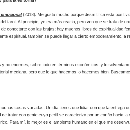
 para la editorial?
d emocional
(2018). Me gusta mucho porque desmitifica esta positivid
el tarot. Al principio, yo era más reacia, pero veo que se trata de 
e conectarte con las brujas; hay muchos libros de espiritualidad f
ente espiritual, también se puede llegar a cierto empoderamiento, a 
s y no enormes, sobre todo en términos económicos, y lo solventamos
rial mediana, pero que lo que hacemos lo hacemos bien. Buscamos q
has cosas variadas. Un día tienes que lidiar con que la entrega de u
 de tratar con gente cuyo perfil se caracteriza por un cariño hacia la
 rico. Para mí, lo mejor es el ambiente humano en el que me desenvu