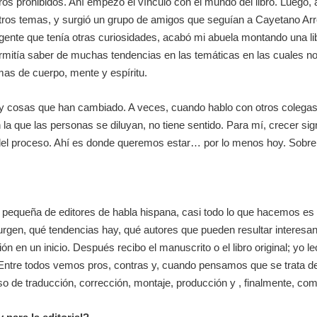
ibros prohibidos. Ahí empezó el vínculo con el mundo del libro. Luego, a
ros temas, y surgió un grupo de amigos que seguían a Cayetano Arro
gente que tenía otras curiosidades, acabó mi abuela montando una li
 permitía saber de muchas tendencias en las temáticas en las cuales 
mas de cuerpo, mente y espíritu.
y cosas que han cambiado. A veces, cuando hablo con otros colegas
la que las personas se diluyan, no tiene sentido. Para mí, crecer sig
del proceso. Ahí es donde queremos estar… por lo menos hoy. Sobre
y pequeña de editores de habla hispana, casi todo lo que hacemos es t
urgen, qué tendencias hay, qué autores que pueden resultar interesante
ón en un inicio. Después recibo el manuscrito o el libro original; yo 
 Entre todos vemos pros, contras y, cuando pensamos que se trata de
 de traducción, corrección, montaje, producción y , finalmente, come