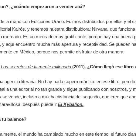
aron?, ¿cuándo empezaron a vender acá?
a mano con Ediciones Urano. Fuimos distribuidos por ellos y el sa
orial Kairós, y tenemos nuestra distribuidora: Nirvana, que funcion
o mercado. Es un mercado muy gratificante, porque hay una buena pr
 y aquí encuentro mucha más apertura y receptividad. Se pueden ha
lmente en México, porque nos permite disfrutar de otra manera.
Los secretos de la mente millonaria
(2011).
¿Cómo llegó ese libro 
na agencia literaria. No hay nada superromántico en ese libro, pero 
 y leal a una editorial no tan grande y sigue publicando con nosotros, 
ás se vende, incluso a mucha distancia del segundo, que creo que a
maravillosa; después puede ir
El Kybalion.
a tu balance?
almente, el mundo ha cambiado mucho en este tiempo; el futuro plan