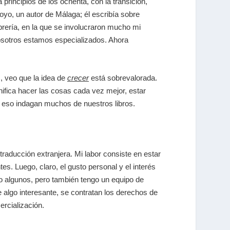
 principios de los ochenta, con la transición,
yo, un autor de Málaga; él escribía sobre
brería, en la que se involucraron mucho mi
nosotros estamos especializados. Ahora
, veo que la idea de
crecer
está sobrevalorada.
nifica hacer las cosas cada vez mejor, estar
 eso indagan muchos de nuestros libros.
raducción extranjera. Mi labor consiste en estar
s. Luego, claro, el gusto personal y el interés
leo algunos, pero también tengo un equipo de
 algo interesante, se contratan los derechos de
rcialización.