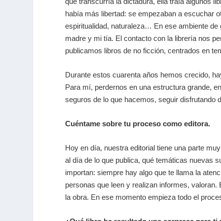
que transcurría la dictadura, ella traía algunos l
había más libertad: se empezaban a escuchar ot
espiritualidad, naturaleza… En ese ambiente de 
madre y mi tía. El contacto con la librería nos
publicamos libros de no ficción, centrados en te
Durante estos cuarenta años hemos crecido, ha
Para mí, perdernos en una estructura grande, en 
seguros de lo que hacemos, seguir disfrutando 
Cuéntame sobre tu proceso como editora.
Hoy en día, nuestra editorial tiene una parte mu
al día de lo que publica, qué temáticas nuevas s
importan: siempre hay algo que te llama la atenci
personas que leen y realizan informes, valoran.
la obra. En ese momento empieza todo el proceso