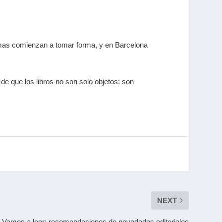
gramas comienzan a tomar forma, y en Barcelona
o de que
los libros no son solo objetos: son
NEXT
Vamos a leer: recomendaciones de novedades editoriales