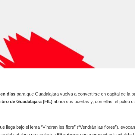
ien días
para que Guadalajara vuelva a convertirse en capital de la p
Libro de Guadalajara (FIL)
abrirá sus puertas y, con ellas, el pulso c
que llega bajo el lema
“Vindran les flors”
(“Vendrán las flores”), evoca
 capital catalana presentará a
69 autores
que representan la vitalida