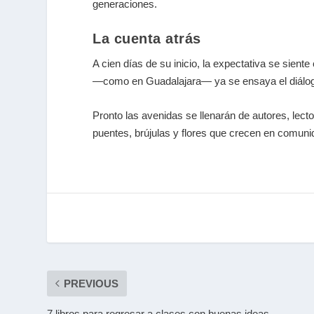
generaciones.
La cuenta atrás
A cien días de su inicio, la expectativa se sie
—como en Guadalajara— ya se ensaya el diálogo 
Pronto las avenidas se llenarán de autores, lect
puentes, brújulas y flores que crecen en comuni
PREVIOUS
7 libros para regresar a clases con buenas ideas