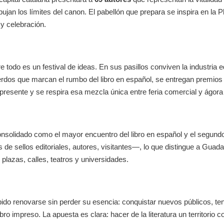
an los límites del canon. El pabellón que prepara se inspira en la
P
y celebración.
re todo es un
festival de ideas
. En sus pasillos conviven la industria e
erdos que marcan el rumbo del libro en español, se entregan premio
resente y se respira esa mezcla única entre feria comercial y ágora 
onsolidado como el mayor encuentro del libro en español y el segu
s de sellos editoriales, autores, visitantes—, lo que distingue a Guada
n plazas, calles, teatros y universidades.
abido renovarse sin perder su esencia: conquistar nuevos públicos, te
ibro impreso. La apuesta es clara: hacer de la literatura un territorio 