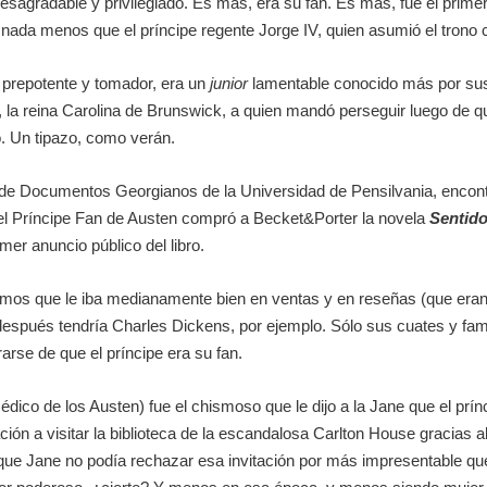
esagradable y privilegiado. Es más, era su fan. Es más, fue el prim
da menos que el príncipe regente Jorge IV, quien asumió el trono cu
, prepotente y tomador, era un
junior
lamentable conocido más por sus
a reina Carolina de Brunswick, a quien mandó perseguir luego de que e
to. Un tipazo, como verán.
 de Documentos Georgianos de la Universidad de Pensilvania, encont
el Príncipe Fan de Austen compró a Becket&Porter la novela
Sentido
mer anuncio público del libro.
amos que le iba medianamente bien en ventas y en reseñas (que er
después tendría Charles Dickens, por ejemplo. Sólo sus cuates y fami
arse de que el príncipe era su fan.
dico de los Austen) fue el chismoso que le dijo a la Jane que el prín
ción a visitar la biblioteca de la escandalosa Carlton House gracias al
ue Jane no podía rechazar esa invitación por más impresentable que 