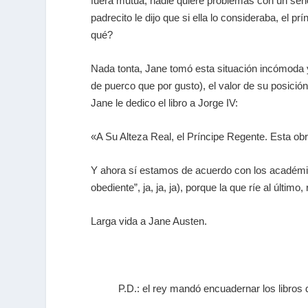
fuera mutua
, nadie quiere problemas con un se
padrecito
le dijo que si ella lo consideraba, el 
qué?
Nada tonta, Jane tomó esta situación incómoda y 
de puerco que por gusto), el valor de su posició
Jane le dedico el libro a Jorge IV:
«
A Su Alteza Real, el Príncipe Regente. Esta ob
Y ahora sí estamos de acuerdo con los académicos
obediente”, ja, ja, ja), porque la que ríe al último,
Larga vida a Jane Austen.
P.D.: el rey mandó encuadernar los libros 