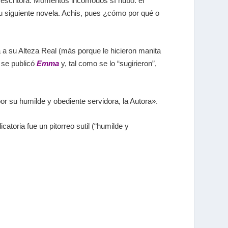
r escritora. Momentos incómodos sí hubo:
el
 su siguiente novela. Achis, pues ¿cómo por qué o
a a su Alteza Real (más porque le hicieron manita
e se publicó
Emma
y, tal como se lo “sugirieron”,
r su humilde y obediente servidora, la Autora
»
.
toria fue un pitorreo sutil (“humilde y