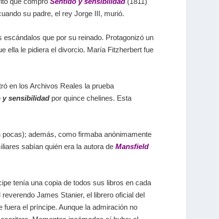
erito que compró
Sentido y sensibilidad
(1811)
ando su padre, el rey Jorge III, murió.
 escándalos que por su reinado. Protagonizó un
lla le pidiera el divorcio. María Fitzherbert fue
ró en los Archivos Reales la prueba
 y sensibilidad
por quince chelines.
Esta
an pocas); además, como firmaba anónimamente
liares sabían quién era la autora de
Mansfield
cipe tenía una copia de todos sus libros en cada
 reverendo James Stanier, el librero oficial del
fuera el príncipe.
Aunque la admiración no