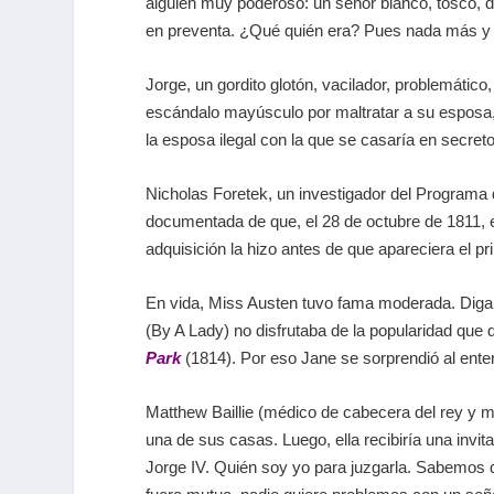
alguien muy poderoso: un señor blanco, tosco, d
en preventa. ¿Qué quién era? Pues nada más y na
Jorge, un gordito glotón, vacilador, problemático
escándalo mayúsculo por maltratar a su esposa, l
la esposa ilegal con la que se casaría en secre
Nicholas Foretek, un investigador del Programa
documentada de que, el 28 de octubre de 1811, 
adquisición la hizo antes de que apareciera el pri
En vida, Miss Austen tuvo fama moderada. Dig
(By A Lady) no disfrutaba de la popularidad que 
Park
(1814). Por eso Jane se sorprendió al enter
Matthew Baillie (médico de cabecera del rey y mé
una de sus casas. Luego, ella recibiría una invita
Jorge IV. Quién soy yo para juzgarla. Sabemos q