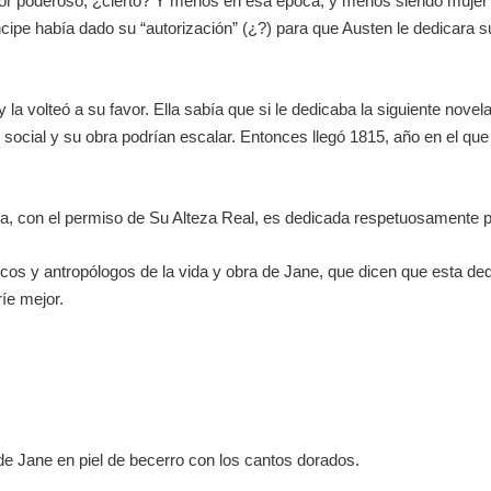
ñor poderoso, ¿cierto? Y menos en esa época, y menos siendo muje
príncipe había dado su “autorización” (¿?) para que Austen le dedicara
la volteó a su favor. Ella sabía que si le dedicaba la siguiente novel
n social y su obra podrían escalar. Entonces llegó 1815, año en el qu
ra, con el permiso de Su Alteza Real, es dedicada respetuosamente po
 y antropólogos de la vida y obra de Jane, que dicen que esta dedica
 ríe mejor.
de Jane en piel de becerro con los cantos dorados.