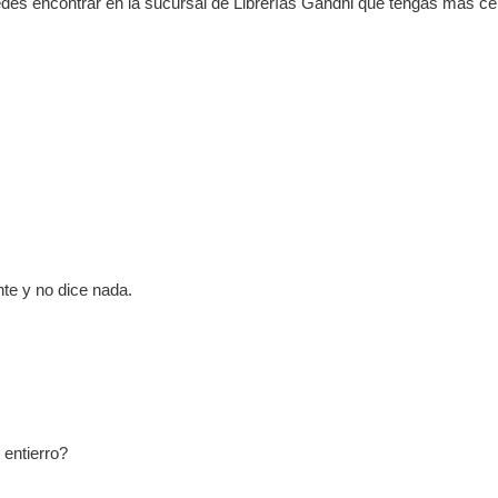
des encontrar en la sucursal de Librerías Gandhi que tengas más ce
nte y no dice nada.
 entierro?