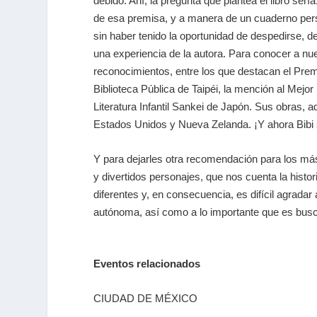
debido. Ahí, la pregunta que plantea el libro ser
de esa premisa, y a manera de un cuaderno person
sin haber tenido la oportunidad de despedirse, d
una experiencia de la autora. Para conocer a nue
reconocimientos, entre los que destacan el Premi
Biblioteca Pública de Taipéi, la mención al Mejor
Literatura Infantil Sankei de Japón. Sus obras,
Estados Unidos y Nueva Zelanda. ¡Y ahora Bibi
Y para dejarles otra recomendación para los m
y divertidos personajes, que nos cuenta la histo
diferentes y, en consecuencia, es difícil agrad
autónoma, así como a lo importante que es busc
Eventos relacionados
CIUDAD DE MÉXICO