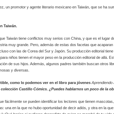
z, un promotor y agente literario mexicano en Taiwán, que se ha sum
en Taiwán.
: que Taiwán tiene conflictos muy serios con China, y que es el lugar
tria muy grande. Pero, además de estas dos facetas que acaparan los
cluso con las de Corea del Sur y Japón. Su producción editorial tiene
 para niños tienen el mayor peso en la producción editorial de allá. E
ación de sus hijos. Además, algunos padres también buscan otros libr
mosas y diversas.
utible, como lo podemos ver en el libro para jóvenes
Aprendiendo a
a colección Castillo Cómics. ¿Puedes hablarnos un poco de la o
que fácilmente se pueden identificar los lectores que tienen mascotas
ias: una en la que no hubo oportunidad de decir adiós, y otra en la q