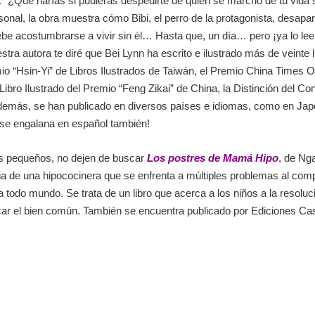
ía: “¿Qué harías si pudieras despedirte de quien se marchó de tu vida s
al, la obra muestra cómo Bibi, el perro de la protagonista, desapare
ebe acostumbrarse a vivir sin él… Hasta que, un día… pero ¡ya lo lee
stra autora te diré que Bei Lynn ha escrito e ilustrado más de veinte 
o “Hsin-Yi” de Libros Ilustrados de Taiwán, el Premio China Times Ope
 Libro Ilustrado del Premio “Feng Zikai” de China, la Distinción del 
 además, se han publicado en diversos países e idiomas, como en Japón
 se engalana en español también!
ás pequeños, no dejen de buscar
Los postres de Mamá Hipo
, de Nga
ria de una hipococinera que se enfrenta a múltiples problemas al com
ar a todo mundo. Se trata de un libro que acerca a los niños a la re
ar el bien común. También se encuentra publicado por Ediciones Cast