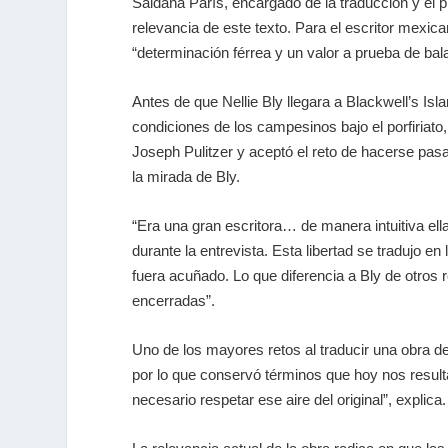
Saldaña París, encargado de la traducción y el
relevancia de este texto. Para el escritor mex
“determinación férrea y un valor a prueba de bal
Antes de que Nellie Bly llegara a Blackwell’s Is
condiciones de los campesinos bajo el porfiriato
Joseph Pulitzer y aceptó el reto de hacerse pasa
la mirada de Bly.
“Era una gran escritora… de manera intuitiva ell
durante la entrevista. Esta libertad se tradujo 
fuera acuñado. Lo que diferencia a Bly de otros
encerradas”.
Uno de los mayores retos al traducir una obra de 
por lo que conservó términos que hoy nos resul
necesario respetar ese aire del original”, explica