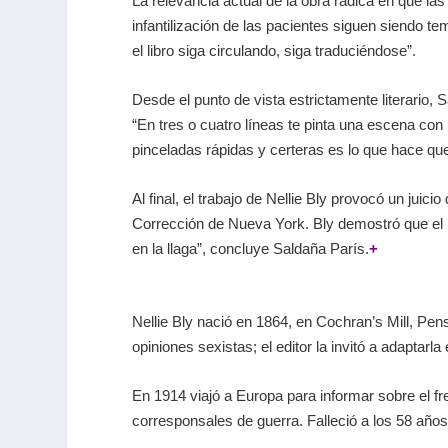
La relevancia actual de la obra radica en que la
infantilización de las pacientes siguen siendo t
el libro siga circulando, siga traduciéndose”.
Desde el punto de vista estrictamente literario, S
“En tres o cuatro líneas te pinta una escena con
pinceladas rápidas y certeras es lo que hace que
Al final, el trabajo de Nellie Bly provocó un ju
Corrección de Nueva York. Bly demostró que el pe
en la llaga”, concluye Saldaña París.
+
Nellie Bly nació en 1864, en Cochran’s Mill, Pens
opiniones sexistas; el editor la invitó a adaptar
En 1914 viajó a Europa para informar sobre el fr
corresponsales de guerra. Falleció a los 58 añ