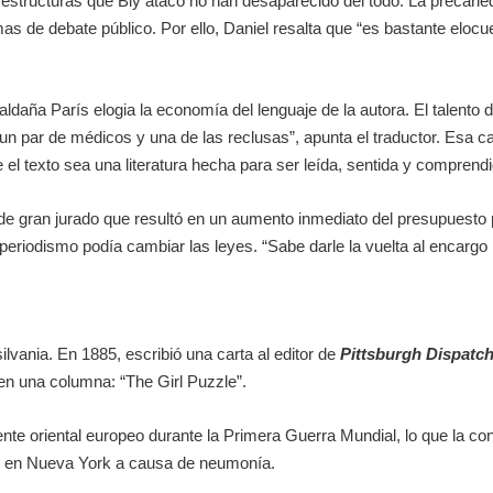
s estructuras que Bly atacó no han desaparecido del todo. La precarie
emas de debate público. Por ello, Daniel resalta que “es bastante elo
aldaña París elogia la economía del lenguaje de la autora. El talento de
 un par de médicos y una de las reclusas”, apunta el traductor. Esa 
 el texto sea una literatura hecha para ser leída, sentida y comprendi
icio de gran jurado que resultó en un aumento inmediato del presupues
riodismo podía cambiar las leyes. “Sabe darle la vuelta al encargo m
ilvania. En 1885, escribió una carta al editor de
Pittsburgh Dispatc
la en una columna: “The Girl Puzzle”.
ente oriental europeo durante la Primera Guerra Mundial, lo que la co
os en Nueva York a causa de neumonía.