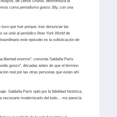
es Ensayos, de Libros UNAM, desmenuza la
nocemos como
periodismo gonzo
. Bly, con una
tuvo que huir porque, tras denunciar las
s se unió al periódico
New York World
de
aordinario este episodio es la sofisticación de
 una libertad enorme”, comenta Saldaña París
 medio gonzo”, décadas antes de que el término
ción real por las otras personas que están ahí
je. Saldaña París optó por la fidelidad histórica,
cía necesario modernizarlo del todo… me parecía