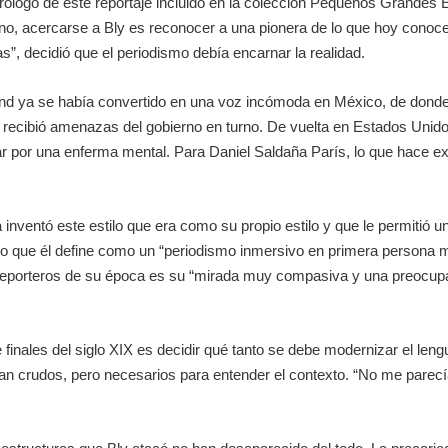
 prólogo de este reportaje incluido en la colección Pequeños Grand
icano, acercarse a Bly es reconocer a una pionera de lo que hoy co
as”, decidió que el periodismo debía encarnar la realidad.
land ya se había convertido en una voz incómoda en México, de donde 
, recibió amenazas del gobierno en turno. De vuelta en Estados Unido
r por una enferma mental. Para Daniel Saldaña París, lo que hace extr
a inventó este estilo que era como su propio estilo y que le permitió
en lo que él define como un “periodismo inmersivo en primera persona
 reporteros de su época es su “mirada muy compasiva y una preocupa
finales del siglo
XIX
es decidir qué tanto se debe modernizar el lengua
tan crudos, pero necesarios para entender el contexto. “No me pare
.