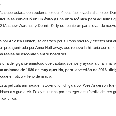
.
iña superdotada con poderes telequinéticos fue llevada al cine por Da
elícula se convirtió en un éxito y una obra icónica para aquellos 
22 Matthew Warchus y Dennis Kelly se reunieron para llevar de nuevo l
 por Anjelica Huston, se destacó por su tono oscuro y efectos visual
ión protagonizada por Anne Hathaway, que renovó la historia con un
jas reales se esconden entre nosotros.
istoria del gigante amistoso que captura sueños y ayuda a una niña 
ón animada de 1989 es muy querida, pero la versión de 2016, diri
oque emotivo y lleno de magia.
Esta película animada en stop-motion dirigida por Wes Anderson
fue 
historia sigue a Mr. Fox y su lucha por proteger a su familia de tres 
tica única.