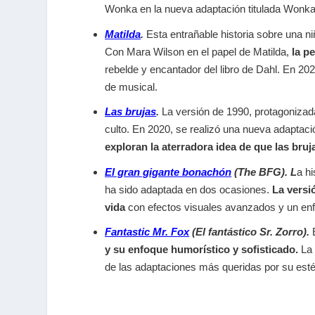
Wonka en la nueva adaptación titulada Wonka
Matilda
.
Esta entrañable historia sobre una n
Con Mara Wilson en el papel de Matilda,
la p
rebelde y encantador del libro de Dahl. En 20
de musical.
Las brujas
.
La versión de 1990, protagonizada
culto. En 2020, se realizó una nueva adaptac
exploran la aterradora idea de que las bru
El gran gigante bonachón
(The BFG). L
a h
ha sido adaptada en dos ocasiones.
La versi
vida
con efectos visuales avanzados y un enf
Fantastic Mr. Fox
(El fantástico Sr. Zorro).
y su enfoque humorístico y sofisticado.
La 
de las adaptaciones más queridas por su esté