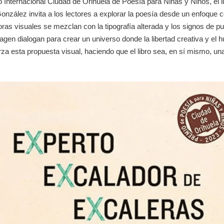
 Internacional Ciudad de Orihuela de Poesía para Niñas y Niños, el l
zález invita a los lectores a explorar la poesía desde un enfoque co
s visuales se mezclan con la tipografía alterada y los signos de p
agen dialogan para crear un universo donde la libertad creativa y el 
erza esta propuesta visual, haciendo que el libro sea, en sí mismo, una