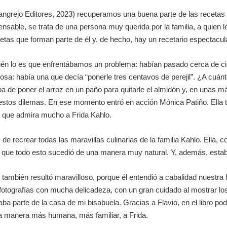
ngrejo Editores, 2023) recuperamos una buena parte de las recetas d
spensable, se trata de una persona muy querida por la familia, a quien
etas que forman parte de él y, de hecho, hay un recetario espectacula
mbién lo es que enfrentábamos un problema: habían pasado cerca de 
sa: había una que decía “ponerle tres centavos de perejil”. ¿A cuánto
de poner el arroz en un paño para quitarle el almidón y, en unas má
stos dilemas. En ese momento entró en acción Mónica Patiño. Ella ti
, que admira mucho a Frida Kahlo.
 de recrear todas las maravillas culinarias de la familia Kahlo. Ella,
ue que todo esto sucedió de una manera muy natural. Y, además, est
bro, también resultó maravilloso, porque él entendió a cabalidad nuest
s fotografías con mucha delicadeza, con un gran cuidado al mostrar los
aba parte de la casa de mi bisabuela. Gracias a Flavio, en el libro 
a manera más humana, más familiar, a Frida.