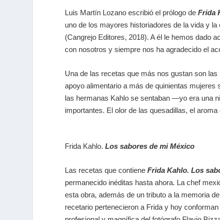
Luis Martín Lozano escribió el prólogo de
Frida 
uno de los mayores historiadores de la vida y l
(Cangrejo Editores, 2018). A él le hemos dado a
con nosotros y siempre nos ha agradecido el acc
Una de las recetas que más nos gustan son las 
apoyo alimentario a más de quinientas mujeres 
las hermanas Kahlo se sentaban —yo era una 
importantes. El olor de las quesadillas, el aro
Frida Kahlo.
Los sabores de mi México
Las recetas que contiene
Frida Kahlo. Los sab
permanecido inéditas hasta ahora. La chef mexic
esta obra, además de un tributo a la memoria de 
recetario pertenecieron a Frida y hoy conforman e
profesional y magnífica del fotógrafo Flavio Bizza