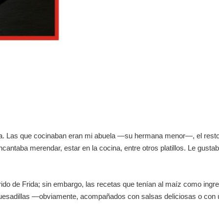
iza. Las que cocinaban eran mi abuela —su hermana menor—, el rest
cantaba merendar, estar en la cocina, entre otros platillos. Le gusta
eferido de Frida; sin embargo, las recetas que tenían al maíz como ingr
as quesadillas —obviamente, acompañados con salsas deliciosas o c