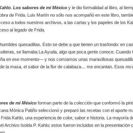
Kahlo. Los sabores de mi México
y le dio formalidad al libro, al ti
a obra de Frida. Luis Martín no sólo nos acompañó en este libro, tam
cceso a todos nuestros archivos, a las cartas y los papeles de los K
eso al legado de Frida.
humildes quesadillas. Esto se debe a que tienen un trasfondo: en c
solteras, se llamaba La Ayuda, algo que poca gente conoce. Cuando 
niña en ese momento— y nos comíamos unas maravillosas quesadil
ma de la masa, el sabor de la flor de calabaza… me encantan. Esos re
ores de mi México
forman parte de la colección que conformó la pint
ana Mónica Patiño seleccionó y preparó las recetas con el aporte mag
Frida Kahlo, una experiencia de color, sabor e historia. La mayoría 
l Archivo Isolda P. Kahlo; estos fueron incluidos en la presentación de
rri.