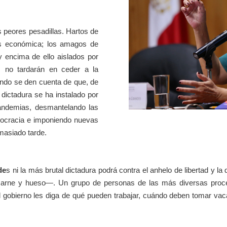
 peores pesadillas. Hartos de
sis económica; los amagos de
 encima de ello aislados por
s no tardarán en ceder a la
ando se den cuenta de que, de
dictadura se ha instalado por
andemias, desmantelando las
mocracia e imponiendo nuevas
masiado tarde.
de
s ni la más brutal dictadura podrá contra el anhelo de libertad y l
carne y hueso—. Un grupo de personas de las más diversas proced
gobierno les diga de qué pueden trabajar, cuándo deben tomar vaca