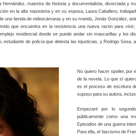
 Hernández, maestra de historia y documentalista, divorciada y ma
ón en la alta repostería y en su esposa, Laura Caballero, trabajado
e una tienda de videocámaras y en su marido, Jonás González, animad
imido que encuentra en la resistencia una nueva razón para vivir
plejo residencial donde se puede andar sin mascarillas y los di
, estudiante de policía que detesta las injusticias, y Rodrigo Sosa, 
No quiero hacer spoiler, por
de la novela. Lo que sí qui
es el proceso de escritura d
supuso para su autora, incluso
Empezaré por lo segund
públicamente como una muj
Episodios de una guerra inte
Para ella, el fascismo de Fra