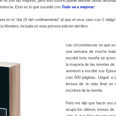
ibe no son las mejores, pero eso mismo puede detonar obras destina
xistencia. Esto es lo que sucedió con
Todo va a mejorar
:
a en el “día 19 del confinamiento” al que el virus sars-cov-2 oblig
cía Montero, incluida en esta primera edición del libro.
Las circunstancias en que s
una semana de mucho trabajo
escribir esta reseña se acer
la mayoría de las novelas de
aventuró a escribir sus Episo
casi 500 páginas. Llegué a p
lectura de la nota final en
escritura de la novela.
Pero me dije que hacer eso si
ocupó los últimos meses de 
vida, lo que hizo durante más