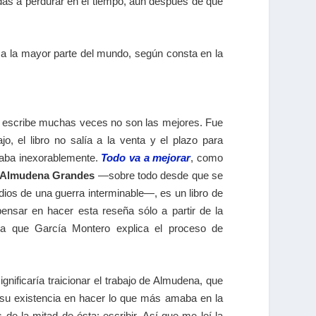
das a perdurar en el tiempo, aun después de que
ó a la mayor parte del mundo, según consta en la
e escribe muchas veces no son las mejores. Fue
, el libro no salía a la venta y el plazo para
caba inexorablemente.
Todo va a mejorar
, como
Almudena Grandes
―sobre todo desde que se
dios de una guerra interminable—, es un libro de
ensar en hacer esta reseña sólo a partir de la
 la que García Montero explica el proceso de
gnificaría traicionar el trabajo de Almudena, que
su existencia en hacer lo que más amaba en la
 de la mitad de ésta: escribir. Así que me leí la