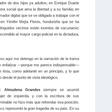
dre de dos hijos ya adultos; en Enrique Duarte
ra social que ama la libertad y a su familia; en
or digital que se ve obligado a trabajar con el
; en Yénifer Mejía Flores, hondureña que se ha
stinguidos vecinos están exentos de vacunarse;
ascendido al mayor cargo policial en la dictadura,
 eso aquí me detengo en la narración de la trama
ero enfatizar —porque me parece indispensable—
e ésta, como adelanté en un principio, y lo que
 desde el punto de vista ideológico.
o:
Almudena Grandes
siempre se asumió
er de izquierda, y con la escritura de sus
rminable no hizo más que refrendar esa posición.
nco representó la gran tragedia de su país. En su