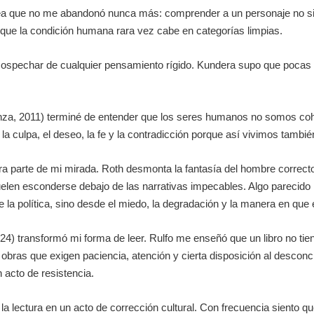
a que no me abandonó nunca más: comprender a un personaje no signi
tar que la condición humana rara vez cabe en categorías limpias.
sospechar de cualquier pensamiento rígido. Kundera supo que pocas 
nza, 2011) terminé de entender que los seres humanos no somos coher
a culpa, el deseo, la fe y la contradicción porque así vivimos tambié
tra parte de mi mirada. Roth desmonta la fantasía del hombre correct
 suelen esconderse debajo de las narrativas impecables. Algo parecid
 la política, sino desde el miedo, la degradación y la manera en que e
 transformó mi forma de leer. Rulfo me enseñó que un libro no tiene 
obras que exigen paciencia, atención y cierta disposición al descon
 acto de resistencia.
 la lectura en un acto de corrección cultural. Con frecuencia siento