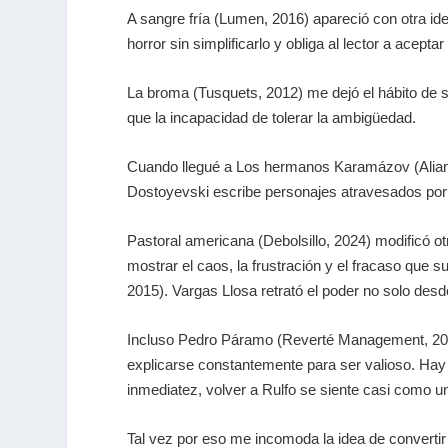
A sangre fría
(Lumen, 2016) apareció con otra ide
horror sin simplificarlo y obliga al lector a acep
La broma
(Tusquets, 2012) me dejó el hábito de 
que la incapacidad de tolerar la ambigüedad.
Cuando llegué a
Los hermanos Karamázov
(Alia
Dostoyevski escribe personajes atravesados por l
Pastoral americana
(Debolsillo, 2024) modificó o
mostrar el caos, la frustración y el fracaso que
2015). Vargas Llosa retrató el poder no solo desde
Incluso
Pedro Páramo
(Reverté Management, 2024)
explicarse constantemente para ser valioso. Hay 
inmediatez, volver a Rulfo se siente casi como un
Tal vez por eso me incomoda la idea de convertir