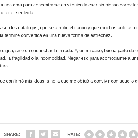
stá una obra para concentrarse en si quien la escribió piensa correcta
merecer ser leída.
sen los catálogos, que se amplíe el canon y que muchas autoras ocu
ia termine convertida en una nueva forma de estrechez.
onsigna, sino en ensanchar la mirada. Y, en mi caso, buena parte de
idad, la fragilidad o la incomodidad. Negar eso para acomodarme a una
tura.
que confirmó mis ideas, sino la que me obligó a convivir con aquello
SHARE:
RATE: