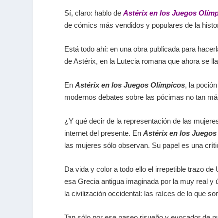
Sí, claro: hablo de
Astérix en los Juegos Olím
de cómics más vendidos y populares de la histo
Está todo ahí: en una obra publicada para hacer
de Astérix, en la Lutecia romana que ahora se ll
En
Astérix en los Juegos Olímpicos
, la poció
modernos debates sobre las pócimas no tan mági
¿Y qué decir de la representación de las muje
internet del presente. En
Astérix en los Juegos
las mujeres sólo observan. Su papel es una críti
Da vida y color a todo ello el irrepetible trazo d
esa Grecia antigua imaginada por la muy real y ú
la civilización occidental: las raíces de lo que s
Tan sólo por ese paseo risueño y evocador de n