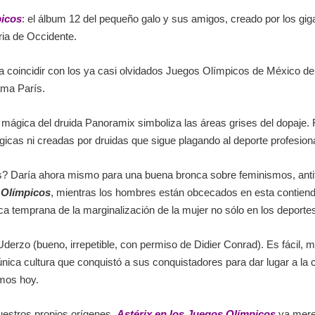
picos
: el álbum 12 del pequeño galo y sus amigos, creado por los gig
ria de Occidente.
la coincidir con los ya casi olvidados Juegos Olímpicos de México de
ama París.
n mágica del druida Panoramix simboliza las áreas grises del dopaje. R
cas ni creadas por druidas que sigue plagando al deporte profesion
res? Daría ahora mismo para una buena bronca sobre feminismos, an
 Olímpicos
, mientras los hombres están obcecados en esta contiend
ca temprana de la marginalización de la mujer no sólo en los deportes
e Uderzo (bueno, irrepetible, con permiso de Didier Conrad). Es fácil, m
nica cultura que conquistó a sus conquistadores para dar lugar a la c
omos hoy.
uestros propios orígenes,
Astérix en los Juegos Olímpicos
ya mere