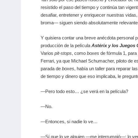
resistido el paso del tiempo y continúa tan vig
desafiar, entretener y enriquecer nuestras vidas
broma― siguen siendo absolutamente relevantes 
Y quisiera contar una breve anécdota personal par
producción de la película
Astérix y los Juegos
Varios
pit-stops
, como
boxes
de fórmula 1, para 
Ferrari, ya que Michael Schumacher, piloto de 
parada de
boxes
, había un taller para reparar l
de tiempo y dinero que eso implicaba, le pregunté
―Pero todo esto… ¿se verá en la película?
―No.
―Entonces, si nadie lo ve…
―Sí que lo ve alguien ―me interrumpió―: lo ver