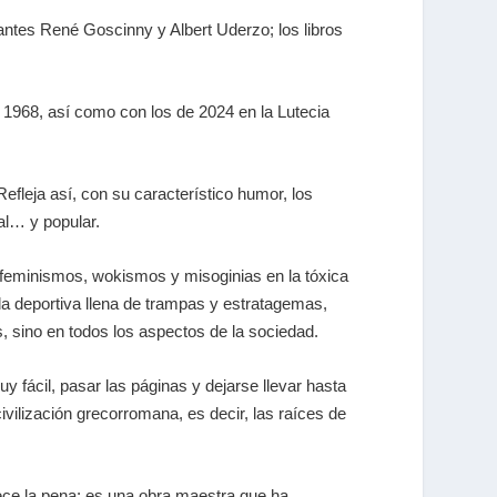
antes René Goscinny y Albert Uderzo; los libros
 1968, así como con los de 2024 en la Lutecia
efleja así, con su característico humor, los
al… y popular.
tifeminismos,
wokismos
y misoginias en la tóxica
a deportiva llena de trampas y estratagemas,
, sino en todos los aspectos de la sociedad.
uy fácil, pasar las páginas y dejarse llevar hasta
ivilización grecorromana, es decir, las raíces de
ce la pena: es una obra maestra que ha