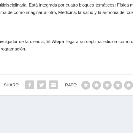
ltidisciplinaria. Está integrada por
cuatro bloques temáticos
: Física 
lema de cómo imaginar al otro, Medicina: la salud y la armonía del cu
divulgador de la ciencia,
El Aleph
llega a su
séptima edición
como un
Programación.
SHARE:
RATE: