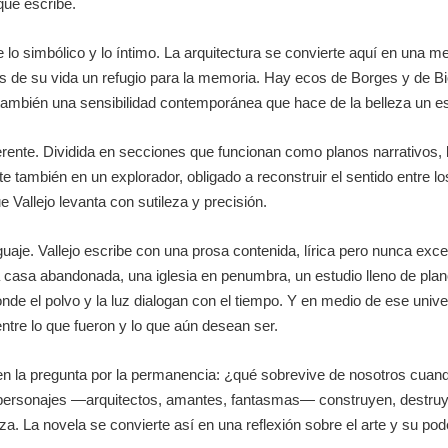
que escribe.
 lo simbólico y lo íntimo. La arquitectura se convierte aquí en una me
ros de su vida un refugio para la memoria. Hay ecos de Borges y de B
o también una sensibilidad contemporánea que hace de la belleza un esp
erente. Dividida en secciones que funcionan como planos narrativos, 
 también en un explorador, obligado a reconstruir el sentido entre lo
e Vallejo levanta con sutileza y precisión.
uaje. Vallejo escribe con una prosa contenida, lírica pero nunca exce
asa abandonada, una iglesia en penumbra, un estudio lleno de plan
donde el polvo y la luz dialogan con el tiempo. Y en medio de ese u
re lo que fueron y lo que aún desean ser.
en la pregunta por la permanencia: ¿qué sobrevive de nosotros cuan
us personajes —arquitectos, amantes, fantasmas— construyen, destru
eza. La novela se convierte así en una reflexión sobre el arte y su po