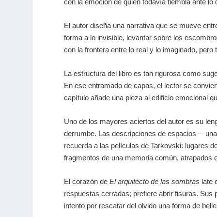
con la emoción de quien todavía tiembla ante lo 
El autor diseña una narrativa que se mueve entre
forma a lo invisible, levantar sobre los escomb
con la frontera entre lo real y lo imaginado, per
La estructura del libro es tan rigurosa como sug
En ese entramado de capas, el lector se convierte
capítulo añade una pieza al edificio emocional qu
Uno de los mayores aciertos del autor es su leng
derrumbe. Las descripciones de espacios —una c
recuerda a las películas de Tarkovski: lugares 
fragmentos de una memoria común, atrapados ent
El corazón de
El arquitecto de las sombras
late 
respuestas cerradas; prefiere abrir fisuras. S
intento por rescatar del olvido una forma de bell