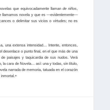
y novelas que equivocadamente llaman
de niños
,
o que llamamos novela y que es ―evidentemente―
cances o delimitar sus vicios o virtudes; no es
sa, una extensa intensidad… Intente, entonces,
l desenlace o punto final, en el que más de una
s de paisajes y taquicardia de sus nudos. Verá
o, la cara de Novela… así: una y todas, sin título,
Novela narrada de memoria, tatuada en el corazón
 inmortal.+