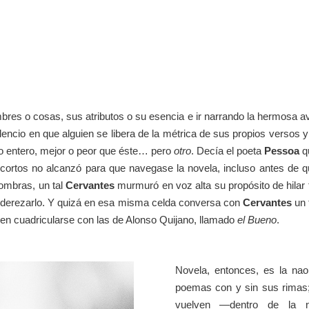
mbres o cosas, sus atributos o su esencia e ir narrando la hermosa a
silencio en que alguien se libera de la métrica de sus propios versos
o entero, mejor o peor que éste… pero
otro
. Decía el poeta
Pessoa
q
s cortos no alcanzó para que navegase la novela, incluso antes de q
sombras, un tal
Cervantes
murmuró en voz alta su propósito de hilar
 enderezarlo. Y quizá en esa misma celda conversa con
Cervantes
un 
en cuadricularse con las de Alonso Quijano, llamado
el Bueno
.
Novela, entonces, es la nao
poemas con y sin sus rimas
vuelven ―dentro de la n