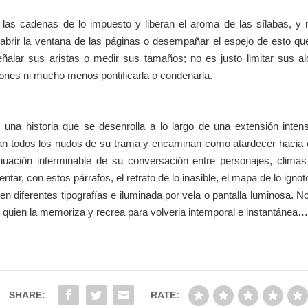
las cadenas de lo impuesto y liberan el aroma de las sílabas, 
l abrir la ventana de las páginas o desempañar el espejo de est
eñalar sus aristas o medir sus tamaños; no es justo limitar sus al
ones ni mucho menos pontificarla o condenarla.
s una historia que se desenrolla a lo largo de una extensión inten
lan todos los nudos de su trama y encaminan como atardecer hacia e
inuación interminable de su conversación entre personajes, clima
ntar, con estos párrafos, el retrato de lo inasible, el mapa de lo ignot
n diferentes tipografías e iluminada por vela o pantalla luminosa. 
o quien la memoriza y recrea para volverla intemporal e instantánea…
SHARE:
RATE: