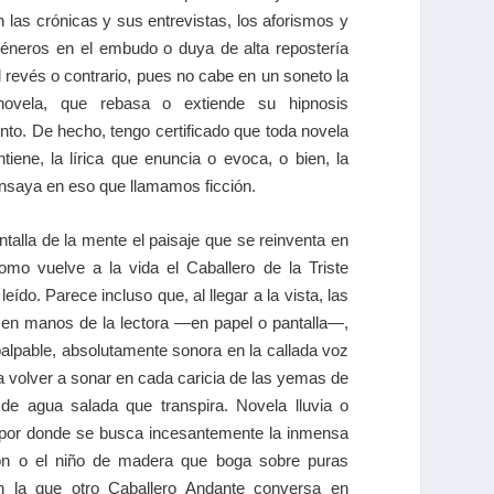
 las crónicas y sus entrevistas, los aforismos y
éneros en el embudo o duya de alta repostería
 revés o contrario, pues no cabe en un soneto la
novela, que rebasa o extiende su hipnosis
nto. De hecho, tengo certificado que toda novela
tiene, la lírica que enuncia o evoca, o bien, la
nsaya en eso que llamamos ficción.
talla de la mente el paisaje que se reinventa en
omo vuelve a la vida el Caballero de la Triste
eído. Parece incluso que, al llegar a la vista, las
y, en manos de la lectora ―en papel o pantalla―,
mpalpable, absolutamente sonora en la callada voz
a volver a sonar en cada caricia de las yemas de
de agua salada que transpira. Novela lluvia o
r por donde se busca incesantemente la inmensa
ión o el niño de madera que boga sobre puras
en la que otro Caballero Andante conversa en