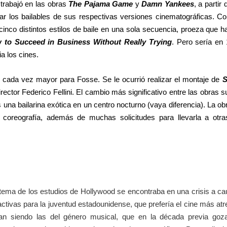
trabajó en las obras
The Pajama Game
y
Damn Yankees
, a partir
ar los bailables de sus respectivas versiones cinematográficas. Co
cinco distintos estilos de baile en una sola secuencia, proeza que 
to Succeed in Business Without Really Trying
. Pero sería e
a los cines.
 cada vez mayor para Fosse. Se le ocurrió realizar el montaje de
S
rector Federico Fellini. El cambio más significativo entre las obras 
es una bailarina exótica en un centro nocturno (vaya diferencia). La o
 coreografía, además de muchas solicitudes para llevarla a otr
tema de los estudios de Hollywood se encontraba en una crisis a ca
ractivas para la juventud estadounidense, que prefería el cine más at
ban siendo las del género musical, que en la década previa goza