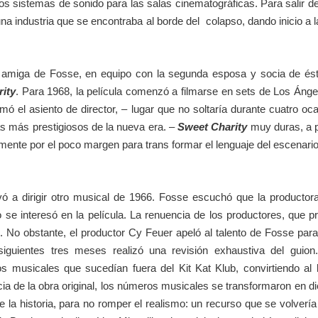
vos sistemas de sonido para las salas cinematográficas. Para salir de
una industria que se encontraba al borde del colapso, dando inicio a
amiga de Fosse, en equipo con la segunda esposa y socia de éste
ity
. Para 1968, la película comenzó a filmarse en sets de Los Ánge
 tomó el asiento de director, – lugar que no soltaría durante cuatro 
as más prestigiosos de la nueva era. –
Sweet Charity
muy duras, a p
lmente por el poco margen para trans formar el lenguaje del escenario
vó a dirigir otro musical de 1966. Fosse escuchó que la productora
o se interesó en la película. La renuencia de los productores, que p
 No obstante, el productor Cy Feuer apeló al talento de Fosse par
siguientes tres meses realizó una revisión exhaustiva del guio
s musicales que sucedían fuera del Kit Kat Klub, convirtiendo al 
cia de la obra original, los números musicales se transformaron en
la historia, para no romper el realismo: un recurso que se volvería a