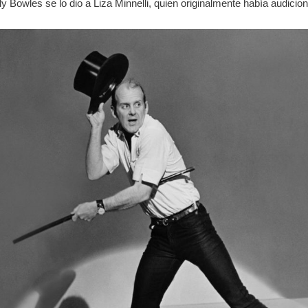
lly Bowles se lo dio a Liza Minnelli, quien originalmente había audicion