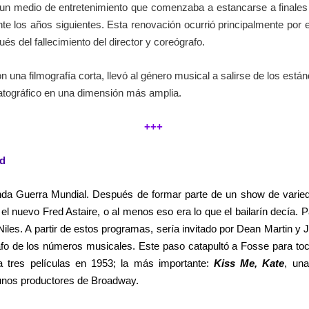
 un medio de entretenimiento que comenzaba a estancarse a finales d
rante los años siguientes. Esta renovación ocurrió principalmente po
és del fallecimiento del director y coreógrafo.
n una filmografía corta, llevó al género musical a salirse de los está
matográfico en una dimensión más amplia.
+++
od
nda Guerra Mundial. Después de formar parte de un show de varie
er el nuevo Fred Astaire, o al menos eso era lo que el bailarín decía.
iles. A partir de estos programas, sería invitado por Dean Martin y 
fo de los números musicales. Este paso catapultó a Fosse para toca
a tres películas en 1953; la más importante:
Kiss Me, Kate
, una
lgunos productores de Broadway.