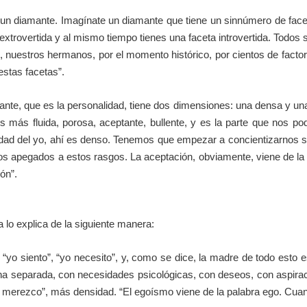
un diamante. Imagínate un diamante que tiene un sinnúmero de facet
extrovertida y al mismo tiempo tienes una faceta introvertida. Todos
s, nuestros hermanos, por el momento histórico, por cientos de fact
estas facetas”.
nte, que es la personalidad, tiene dos dimensiones: una densa y una 
es más fluida, porosa, aceptante, bullente, y es la parte que nos pod
ntidad del yo, ahí es denso. Tenemos que empezar a concientizarnos so
 apegados a estos rasgos. La aceptación, obviamente, viene de la pa
ión”.
 lo explica de la siguiente manera:
, “yo siento”, “yo necesito”, y, como se dice, la madre de todo esto 
a separada, con necesidades psicológicas, con deseos, con aspirac
 “yo merezco”, más densidad. “El egoísmo viene de la palabra ego. Cua