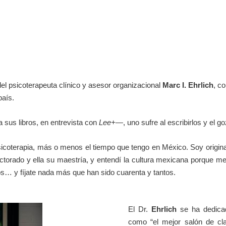
del psicoterapeuta clínico y asesor organizacional
Marc I. Ehrlich
, c
país.
sus libros, en entrevista con
Lee+
―, uno sufre al escribirlos y el g
icoterapia, más o menos el tiempo que tengo en México. Soy origin
torado y ella su maestría, y entendí la cultura mexicana porque me 
os… y fíjate nada más que han sido cuarenta y tantos.
El Dr.
Ehrlich
se ha dedicado
como “el mejor salón de cla