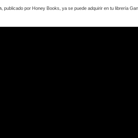
h
, publicado por Honey Books, ya se puede adquirir en tu librería Gandh