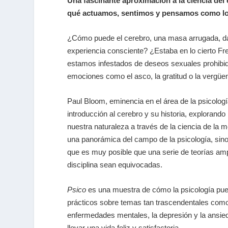
Una fascinante aproximación a la ciencia del
qué actuamos, sentimos y pensamos como 
¿Cómo puede el cerebro, una masa arrugada, dar l
experiencia consciente? ¿Estaba en lo cierto F
estamos infestados de deseos sexuales prohibid
emociones como el asco, la gratitud o la vergü
Paul Bloom, eminencia en el área de la psicologí
introducción al cerebro y su historia, explorand
nuestra naturaleza a través de la ciencia de la m
una panorámica del campo de la psicología, sin
que es muy posible que una serie de teorías am
disciplina sean equivocadas.
Psico
es una muestra de cómo la psicología pu
prácticos sobre temas tan trascendentales como
enfermedades mentales, la depresión y la ansie
llevar una vida feliz y satisfactoria.