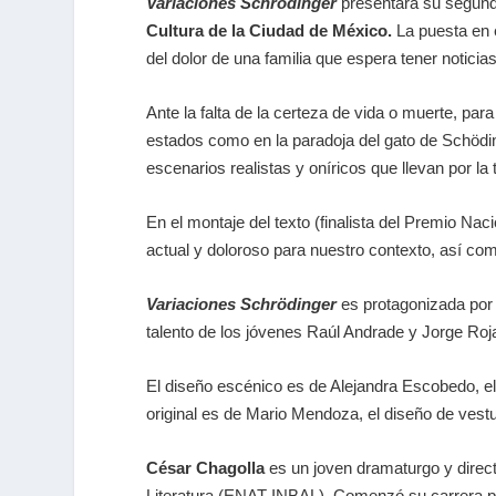
Variaciones Schrödinger
presentará su segun
Cultura de la Ciudad de México.
La puesta en 
del dolor de una familia que espera tener notici
Ante la falta de la certeza de vida o muerte, p
estados como en la paradoja del gato de Schödinge
escenarios realistas y oníricos que llevan por l
En el montaje del texto (finalista del Premio N
actual y doloroso para nuestro contexto, así co
Variaciones Schrödinger
es protagonizada por 
talento de los jóvenes Raúl Andrade y Jorge Roj
El diseño escénico es de Alejandra Escobedo, e
original es de Mario Mendoza, el diseño de vest
César Chagolla
es un joven dramaturgo y directo
Literatura (ENAT-INBAL). Comenzó su carrera pro