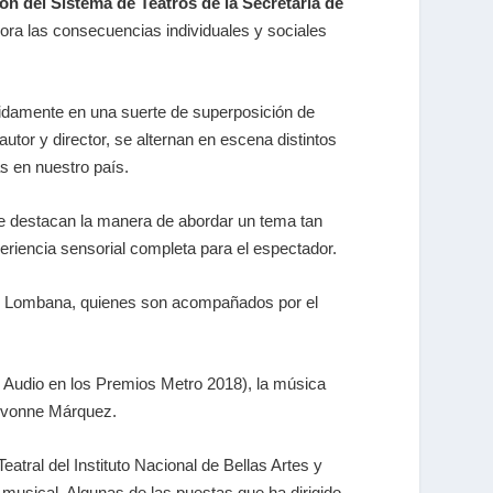
ón del Sistema de Teatros de la Secretaría de
ra las consecuencias individuales y sociales
inidamente en una suerte de superposición de
utor y director, se alternan en escena distintos
as en nuestro país.
se destacan la manera de abordar un tema tan
eriencia sensorial completa para el espectador.
uel Lombana, quienes son acompañados por el
 Audio en los Premios Metro 2018), la música
 Ivonne Márquez.
atral del Instituto Nacional de Bellas Artes y
 musical. Algunas de las puestas que ha dirigido