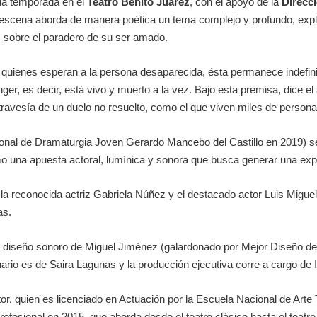
da temporada en el
Teatro Benito Juárez
, con el apoyo de la
Direcci
escena aborda de manera poética un tema complejo y profundo, explo
as sobre el paradero de su ser amado.
ara quienes esperan a la persona desaparecida, ésta permanece indef
r, es decir, está vivo y muerto a la vez. Bajo esta premisa, dice el a
a travesía de un duelo no resuelto, como el que viven miles de person
acional de Dramaturgia Joven Gerardo Mancebo del Castillo en 2019) 
mo una apuesta actoral, lumínica y sonora que busca generar una exp
la reconocida actriz Gabriela Núñez y el destacado actor Luis Mig
as.
l diseño sonoro de Miguel Jiménez (galardonado por Mejor Diseño de
uario es de Saira Lagunas y la producción ejecutiva corre a cargo de
r, quien es licenciado en Actuación por la Escuela Nacional de Arte Te
fesional en 2015, que aborda desde el teatro clásico hasta el teatro