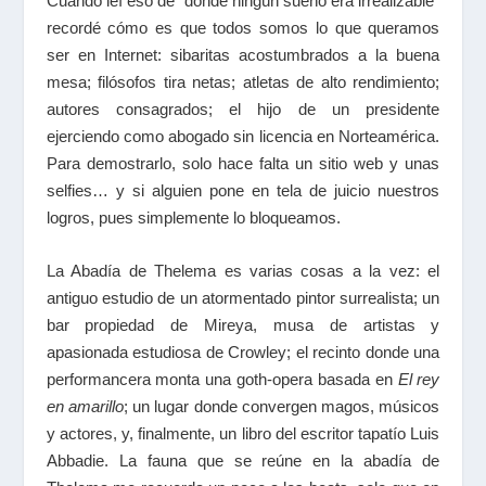
Cuando leí eso de “donde ningún sueño era irrealizable”
recordé cómo es que todos somos lo que queramos
ser en Internet: sibaritas acostumbrados a la buena
mesa; filósofos tira netas; atletas de alto rendimiento;
autores consagrados; el hijo de un presidente
ejerciendo como abogado sin licencia en Norteamérica.
Para demostrarlo, solo hace falta un sitio web y unas
selfies… y si alguien pone en tela de juicio nuestros
logros, pues simplemente lo bloqueamos.
La Abadía de Thelema es varias cosas a la vez: el
antiguo estudio de un atormentado pintor surrealista; un
bar propiedad de Mireya, musa de artistas y
apasionada estudiosa de Crowley; el recinto donde una
performancera monta una goth-opera basada en
El rey
en amarillo
; un lugar donde convergen magos, músicos
y actores, y, finalmente, un libro del escritor tapatío Luis
Abbadie. La fauna que se reúne en la abadía de