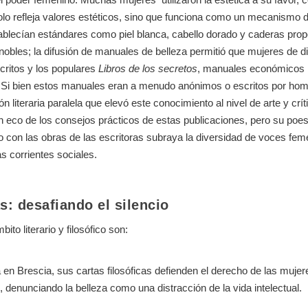
 solo refleja valores estéticos, sino que funciona como un mecanismo
ablecían estándares como piel blanca, cabello dorado y caderas prop
 nobles; la difusión de manuales de belleza permitió que mujeres de 
critos y los populares
Libros de los secretos
,
manuales económicos ll
ra. Si bien estos manuales eran a menudo anónimos o escritos por ho
n literaria paralela que elevó este conocimiento al nivel de arte y crí
n eco de los consejos prácticos de estas publicaciones, pero su poes
to con las obras de las escritoras subraya la diversidad de voces fem
as corrientes sociales.
s: desafiando el silencio
to literario y filosófico son:
n Brescia, sus cartas filosóficas defienden el derecho de las mujere
”, denunciando la belleza como una distracción de la vida intelectual.