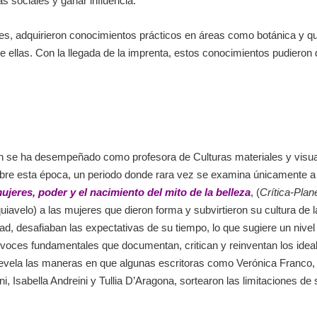
as sociales y ganar influencia.
tes, adquirieron conocimientos prácticos en áreas como botánica y q
e ellas.
Con la llegada de la imprenta, estos conocimientos pudieron d
ién se ha desempeñado como profesora de Culturas materiales y visu
re esta época, un periodo donde rara vez se examina únicamente a l
eres, poder y el nacimiento del mito de la belleza
, (
Crítica-Plan
uiavelo) a las mujeres que dieron forma y subvirtieron su cultura de l
dad, desafiaban las expectativas de su tiempo, lo que sugiere un nivel
oces fundamentales que documentan, critican y reinventan los ideal
 revela las maneras en que algunas escritoras como Verónica Franco
ni, Isabella Andreini y Tullia D’Aragona,
sortearon las limitaciones d