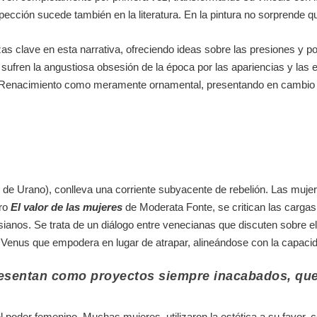
ción sucede también en la literatura. En la pintura no sorprende que
as clave en esta narrativa, ofreciendo ideas sobre las presiones y po
 sufren la angustiosa obsesión de la época por las apariencias y las e
l Renacimiento como meramente ornamental, presentando en cambio un
 de Urano), conlleva una corriente subyacente de rebelión. Las mujer
bro
El valor de las mujeres
de Moderata Fonte, se critican las carga
usianos
. Se trata de un diálogo entre venecianas que discuten sobre el
 Venus que empodera en lugar de atrapar, alineándose con la capacid
esentan como proyectos siempre inacabados, que 
del poder femenino. Muchas mujeres utilizaron la estética a su favor,