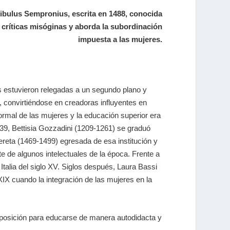
 Bibulus Sempronius, escrita en 1488, conocida
s críticas misóginas y aborda la subordinación
impuesta a las mujeres.
res estuvieron relegadas a un segundo plano y
, convirtiéndose en creadoras influyentes en
rmal de las mujeres y la educación superior era
39, Bettisia Gozzadini (1209-1261) se graduó
ereta (1469-1499) egresada de esa institución y
te de algunos intelectuales de la época.
Frente a
alia del siglo
XV.
S
iglos después, Laura Bassi
XIX
cuando la integración de las mujeres en la
posición para educarse de manera autodidacta y