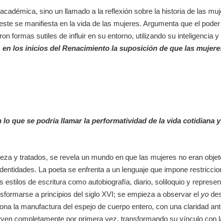
académica, sino un llamado a la reflexión sobre la historia de las mu
 este se manifiesta en la vida de las mujeres. Argumenta que el poder
 formas sutiles de influir en su entorno, utilizando su inteligencia 
en los inicios del Renacimiento la suposición de que las mujeres 
lo que se podría llamar la performatividad de la vida cotidiana y l
eza y tratados, se revela un mundo en que las mujeres no eran obje
 identidades. La poeta se enfrenta a un lenguaje que impone restricci
s estilos de escritura como autobiografía, diario, soliloquio y represe
formarse a principios del siglo
XVI;
se empieza a observar el
yo
des
iona la manufactura del espejo de cuerpo entero, con una claridad ant
erven completamente por primera vez, transformando su vínculo con l