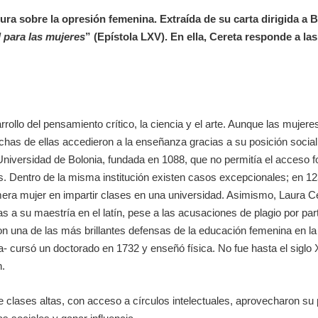
tura sobre la opresión femenina. Extraída de su carta dirigida a
 para las mujeres
” (Epístola LXV)
. En ella, Cereta responde a la
rrollo del pensamiento crítico, la ciencia y el arte. Aunque las muje
chas de ellas accedieron a la enseñanza gracias a su posición social
iversidad de Bolonia, fundada en 1088, que no permitía el acceso fo
s.
Dentro de la misma institución existen casos excepcionales; en 12
imera mujer en impartir clases en una universidad. Asimismo, Laura C
s a su maestría en el latín, pese a las acusaciones de plagio por par
n una de las más brillantes defensas de la educación femenina en la It
ica- cursó un doctorado en 1732 y enseñó física.
No fue hasta el siglo
n
.
ses altas, con acceso a círculos intelectuales, aprovecharon su 