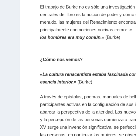
El trabajo de
Burke
no es sólo
una investigación 
centrales del libro es la noción de poder y cómo
menudo, las mujeres del Renacimiento encontraron
principalmente con nociones nocivas como:
«… 
los hombres era muy común.»
(Burke)
¿Cómo nos vemos?
«La cultura renacentista estaba fascinada con 
esencia interior.»
(Burke)
A través de epístolas, poemas, manuales de bell
participantes activas en la configuración de sus
abarcar la perspectiva de la alteridad. Los nuevo
y la percepción de las personas comienza a trans
XV
surge una invención significativa: se perfecc
las personas, en particular las mujeres, se obs