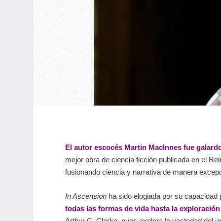
El autor escocés Martin MacInnes fue galar
mejor obra de ciencia ficción publicada en el R
fusionando ciencia y narrativa de manera excepc
In Ascension
ha sido elogiada por su capacidad pa
todas las formas de vida hasta la exploració
Arthur C. Clarke, pues explora la vastedad del un