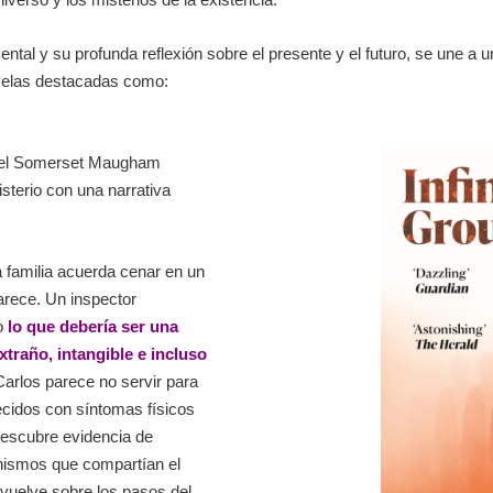
ntal y su profunda reflexión sobre el presente y el futuro, se une a 
ovelas destacadas como:
 del Somerset Maugham
sterio con una narrativa
 familia acuerda cenar en un
arece. Un inspector
ro
lo que debería ser una
xtraño, intangible e incluso
Carlos parece no servir para
ecidos con síntomas físicos
descubre evidencia de
nismos que compartían el
 vuelve sobre los pasos del