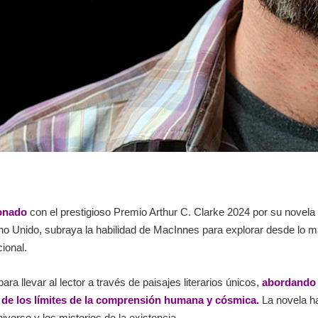
donado
con el prestigioso Premio Arthur C. Clarke 2024 por su novela
eino Unido, subraya la habilidad de MacInnes para explorar desde lo
ional.
ra llevar al lector a través de paisajes literarios únicos,
abordando 
n de los límites de la comprensión humana y cósmica.
La novela ha
iverso y los misterios de la existencia.