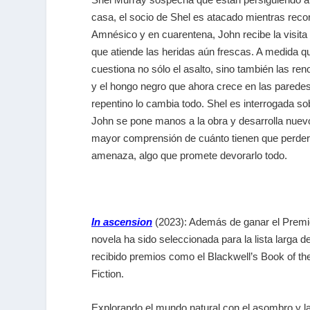
casa, el socio de Shel es atacado mientras reco
Amnésico y en cuarentena, John recibe la visita
que atiende las heridas aún frescas. A medida 
cuestiona no sólo el asalto, sino también las r
y el hongo negro que ahora crece en las parede
repentino lo cambia todo. Shel es interrogada so
John se pone manos a la obra y desarrolla nuev
mayor comprensión de cuánto tienen que perder,
amenaza, algo que promete devorarlo todo.
In ascension
(2023): Además de ganar el Premio
novela ha sido seleccionada para la lista larga 
recibido premios como el Blackwell’s Book of the
Fiction.
Explorando el mundo natural con el asombro y l