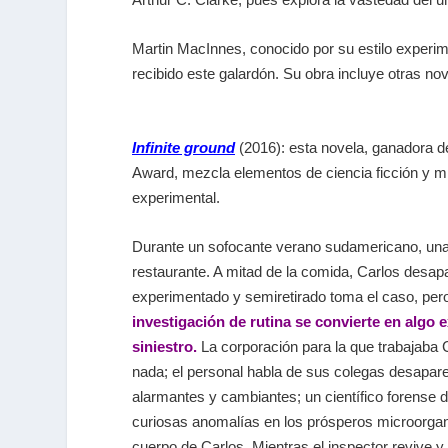
Martin MacInnes, conocido por su estilo experime
recibido este galardón. Su obra incluye otras n
Infinite ground
(2016): esta novela, ganadora
Award, mezcla elementos de ciencia ficción y mi
experimental.
Durante un sofocante verano sudamericano, una
restaurante. A mitad de la comida, Carlos desap
experimentado y semiretirado toma el caso, pe
investigación de rutina se convierte en algo e
siniestro.
La corporación para la que trabajaba 
nada; el personal habla de sus colegas desapar
alarmantes y cambiantes; un científico forense 
curiosas anomalías en los prósperos microorga
cuerpo de Carlos. Mientras el inspector revive y