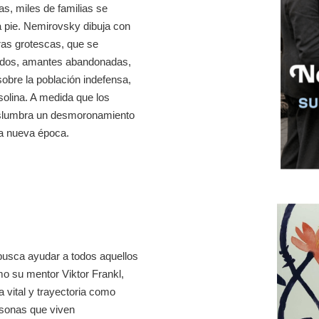
s, miles de familias se
 a pie. Nemirovsky dibuja con
ras grotescas, que se
iados, amantes abandonadas,
obre la población indefensa,
olina. A medida que los
islumbra un desmoronamiento
na nueva época.
 busca ayudar a todos aquellos
mo su mentor Viktor Frankl,
 vital y trayectoria como
rsonas que viven