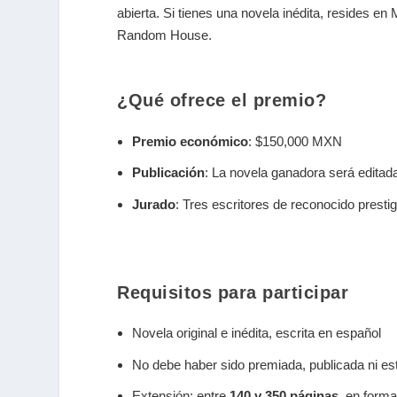
abierta. Si tienes una novela inédita, resides en
Random House.
¿Qué ofrece el premio?
Premio económico
: $150,000 MXN
Publicación
: La novela ganadora será edita
Jurado
: Tres escritores de reconocido prest
Requisitos para participar
Novela original e inédita, escrita en español
No debe haber sido premiada, publicada ni es
Extensión: entre
140 y 350 páginas
, en form