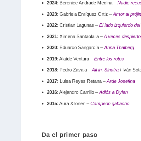
2024
: Berenice Andrade Medina –
Nadie recu
2023
: Gabriela Enríquez Ortiz –
Amor al prój
2022
: Cristian Lagunas –
El lado izquierdo del
2021
: Ximena Santaolalla –
A veces despiert
2020
: Eduardo Sangarcía –
Anna Thalberg
2019
: Alaíde Ventura –
Entre los rotos
2018
: Pedro Zavala –
All in, Sinatra
/ Iván So
2017
:
Luisa Reyes Retana –
Arde Josefina
2016
: Alejandro Carrillo –
Adiós a Dylan
2015
: Aura Xilonen –
Campeón gabacho
Da el primer paso