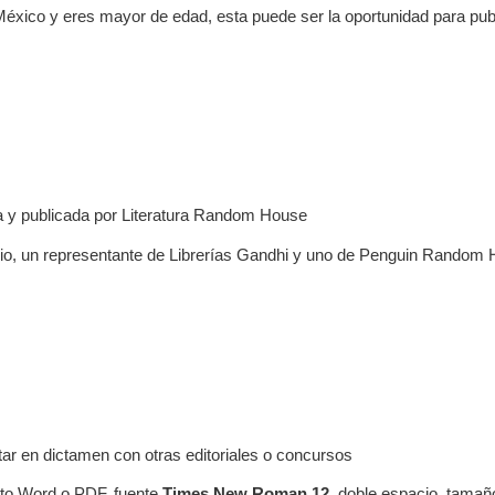
 México y eres mayor de edad, esta puede ser la oportunidad para publi
da y publicada por Literatura Random House
igio, un representante de Librerías Gandhi y uno de Penguin Random
tar en dictamen con otras editoriales o concursos
ato Word o PDF, fuente
Times New Roman 12
, doble espacio, tamañ