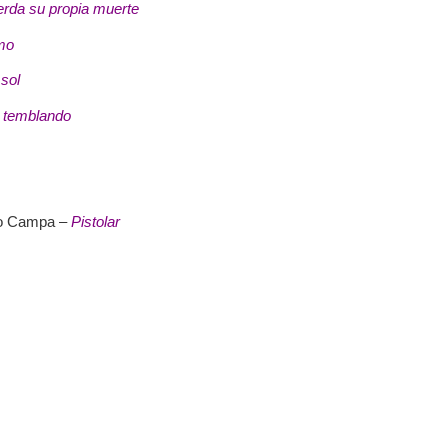
erda su propia muerte
imo
 sol
o temblando
to Campa –
Pistolar