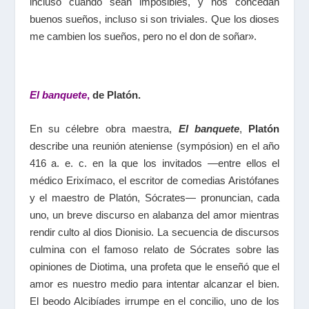
incluso cuando sean imposibles, y nos concedan
buenos sueños, incluso si son triviales. Que los dioses
me cambien los sueños, pero no el don de soñar».
El banquete
,
de Platón.
En su célebre obra maestra,
El banquete
,
Platón
describe una reunión ateniense (sympósion) en el año
416 a. e. c. en la que los invitados —entre ellos el
médico Erixímaco, el escritor de comedias Aristófanes
y el maestro de Platón, Sócrates— pronuncian, cada
uno, un breve discurso en alabanza del amor mientras
rendir culto al dios Dionisio. La secuencia de discursos
culmina con el famoso relato de Sócrates sobre las
opiniones de Diotima, una profeta que le enseñó que el
amor es nuestro medio para intentar alcanzar el bien.
El beodo Alcibíades irrumpe en el concilio, uno de los