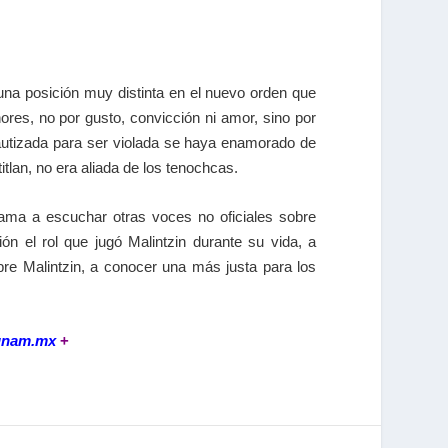
 una posición muy distinta en el nuevo orden que
es, no por gusto, convicción ni amor, sino por
autizada para ser violada se haya enamorado de
itlan, no era aliada de los tenochcas.
lama a escuchar otras voces no oficiales sobre
n el rol que jugó Malintzin durante su vida, a
obre Malintzin, a conocer una más justa para los
.unam.mx
+