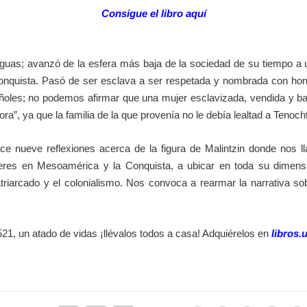
Consigue el libro aquí
lenguas; avanzó de la esfera más baja de la sociedad de su tiempo a
onquista. Pasó de ser esclava a ser respetada y nombrada con honor
añoles; no podemos afirmar que una mujer esclavizada, vendida y b
ra”, ya que la familia de la que provenía no le debía lealtad a Tenocht
e nueve reflexiones acerca de la figura de Malintzin donde nos l
ujeres en Mesoamérica y la Conquista, a ubicar en toda su dimensió
atriarcado y el colonialismo. Nos convoca a rearmar la narrativa s
1521, un atado de vidas ¡llévalos todos a casa! Adquiérelos en
libros