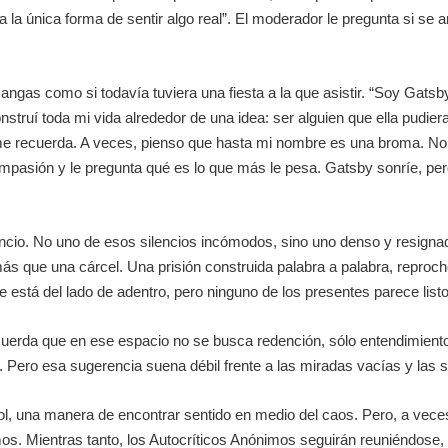
la única forma de sentir algo real”. El moderador le pregunta si se a
angas como si todavía tuviera una fiesta a la que asistir. “Soy Gatsb
truí toda mi vida alrededor de una idea: ser alguien que ella pudier
ra me recuerda. A veces, pienso que hasta mi nombre es una broma. N
pasión y le pregunta qué es lo que más le pesa. Gatsby sonríe, pero 
encio. No uno de esos silencios incómodos, sino uno denso y resigna
 más que una cárcel. Una prisión construida palabra a palabra, reproc
e está del lado de adentro, pero ninguno de los presentes parece listo
cuerda que en ese espacio no se busca redención, sólo entendimiento
Pero esa sugerencia suena débil frente a las miradas vacías y las s
ol, una manera de encontrar sentido en medio del caos. Pero, a vec
s. Mientras tanto, los Autocríticos Anónimos seguirán reuniéndose