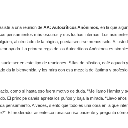
asistir a una reunión de
AA: Autocríticos Anónimos
, en la que algu
r sus pensamientos más oscuros y sus luchas internas. Los asistente
guien, al otro lado de la página, pueda sentirse menos solo. Si usted,
scar ayuda. La primera regla de los Autocríticos Anónimos es simple
ele ser en este tipo de reuniones. Sillas de plástico, café aguado y
o da la bienvenida, y los mira con esa mezcla de lástima y profes
pacio, como si hasta eso fuera motivo de duda. “Me llamo Hamlet y so
ado. El príncipe danés aprieta los puños y baja la mirada. “Llevo añ
a pensamiento. A veces, siento que todo es una obra en la que interp
te?”. El moderador asiente con una sonrisa paciente y pregunta cómo 