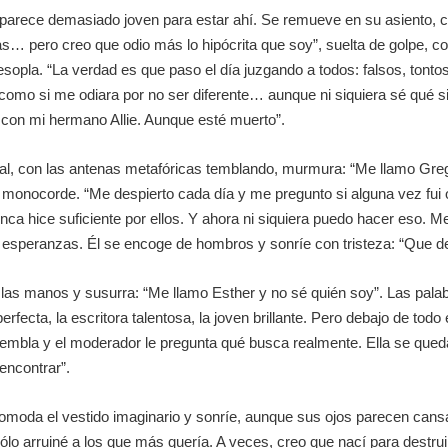
 parece demasiado joven para estar ahí. Se remueve en su asiento, c
itas… pero creo que odio más lo hipócrita que soy”, suelta de golpe,
opla. “La verdad es que paso el día juzgando a todos: falsos, tont
omo si me odiara por no ser diferente… aunque ni siquiera sé qué si
 con mi hermano Allie. Aunque esté muerto”.
 final, con las antenas metafóricas temblando, murmura: “Me llamo G
 monocorde. “Me despierto cada día y me pregunto si alguna vez fui o
ca hice suficiente por ellos. Y ahora ni siquiera puedo hacer eso. Me 
a esperanzas. Él se encoge de hombros y sonríe con tristeza: “Que de
e las manos y susurra: “Me llamo Esther y no sé quién soy”. Las pala
erfecta, la escritora talentosa, la joven brillante. Pero debajo de to
tiembla y el moderador le pregunta qué busca realmente. Ella se que
encontrar”.
moda el vestido imaginario y sonríe, aunque sus ojos parecen cansa
ólo arruiné a los que más quería. A veces, creo que nací para destru