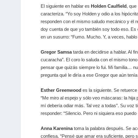
El siguiente en hablar es
Holden Caulfield
, que
caracteriza. “Yo soy Holden y odio a los hipócr
responden con el mismo saludo mecánico y él res
doy cuenta de que yo también soy todo eso. Es c
en un susurro: “Fumo. Mucho. Y, a veces, hablo
Gregor Samsa
tarda en decidirse a hablar. Al
cucaracha”. El coro lo saluda con el mismo tono
pensar que quizás siempre lo fui. Mi familia… nun
pregunta qué le diría a ese Gregor que aún tení
Esther Greenwood
es la siguiente. Se retuerc
“Me miro al espejo y sólo veo máscaras: la hija p
mí debería odiar más. Tal vez a todas”. Su voz 
responder: “Silencio. Pero ni siquiera eso puedo 
Anna Karenina
toma la palabra después. Se aco
confiesa. “Pensé que amar era suficiente, pero s