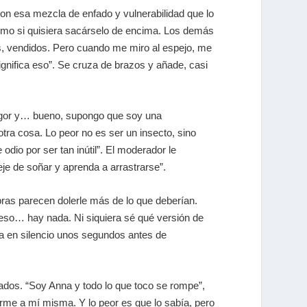
on esa mezcla de enfado y vulnerabilidad que lo
 como si quisiera sacárselo de encima. Los demás
os, vendidos. Pero cuando me miro al espejo, me
gnifica eso”. Se cruza de brazos y añade, casi
regor y… bueno, supongo que soy una
tra cosa. Lo peor no es ser un insecto, sino
odio por ser tan inútil”. El moderador le
je de soñar y aprenda a arrastrarse”.
bras parecen dolerle más de lo que deberían.
do eso… hay nada. Ni siquiera sé qué versión de
da en silencio unos segundos antes de
dos. “Soy Anna y todo lo que toco se rompe”,
irme a mí misma. Y lo peor es que lo sabía, pero