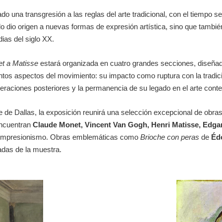
o una transgresión a las reglas del arte tradicional, con el tiempo s
lo dio origen a nuevas formas de expresión artística, sino que tambié
ias del siglo XX.
et a Matisse
estará organizada en
c
uatro grandes secciones, diseñada
ntos aspectos del movimiento: su impacto como ruptura con la tradici
generaciones posteriores y la permanencia de su legado en el arte con
de Dallas, la exposición reunirá una selección excepcional de obras 
encuentran
Claude Monet, Vincent Van Gogh, Henri Matisse, Edga
del impresionismo. Obras emblemáticas como
Brioche con peras
de
Éd
das de la muestra.