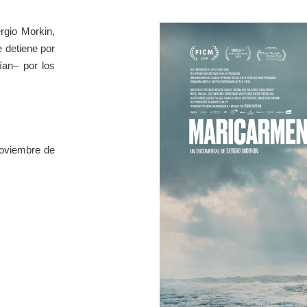
rgio Morkin,
 detiene por
ían– por los
noviembre de