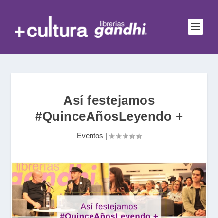
Así festejamos
#QuinceAñosLeyendo +
Eventos
|