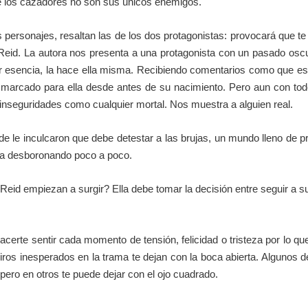
e los cazadores no son sus únicos enemigos.
s personajes, resaltan las de los dos protagonistas: provocará que t
Reid. La autora nos presenta a una protagonista con un pasado oscu
or esencia, la hace ella misma. Recibiendo comentarios como que es 
 marcado para ella desde antes de su nacimiento. Pero aun con tod
 inseguridades como cualquier mortal. Nos muestra a alguien real.
de le inculcaron que debe detestar a las brujas, un mundo lleno de p
 va desboronando poco a poco.
eid empiezan a surgir? Ella debe tomar la decisión entre seguir a su
erte sentir cada momento de tensión, felicidad o tristeza por lo que 
iros inesperados en la trama te dejan con la boca abierta. Algunos d
pero en otros te puede dejar con el ojo cuadrado.