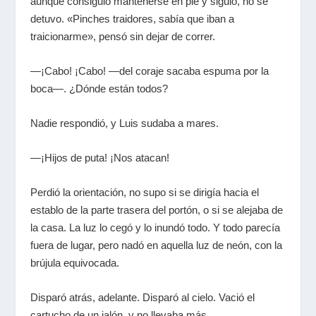
aunque consiguió mantenerse en pie y siguió, no se
detuvo. «Pinches traidores, sabía que iban a
traicionarme», pensó sin dejar de correr.
—¡Cabo! ¡Cabo! —del coraje sacaba espuma por la
boca—. ¿Dónde están todos?
Nadie respondió, y Luis sudaba a mares.
—¡Hijos de puta! ¡Nos atacan!
Perdió la orientación, no supo si se dirigía hacia el
establo de la parte trasera del portón, o si se alejaba de
la casa. La luz lo cegó y lo inundó todo. Y todo parecía
fuera de lugar, pero nadó en aquella luz de neón, con la
brújula equivocada.
Disparó atrás, adelante. Disparó al cielo. Vació el
cartucho de un jalón, y no llevaba más.