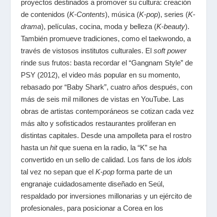
proyectos destinados a promover su cultura: creación
de contenidos (
K-Contents
), música (
K-pop
), series (
K-
drama
), películas, cocina, moda y belleza (
K-beauty
).
También promueve tradiciones, como el taekwondo, a
través de vistosos institutos culturales. El
soft power
rinde sus frutos: basta recordar el “Gangnam Style” de
PSY (2012), el video más popular en su momento,
rebasado por “Baby Shark”, cuatro años después, con
más de seis mil millones de vistas en YouTube. Las
obras de artistas contemporáneos se cotizan cada vez
más alto y sofisticados restaurantes proliferan en
distintas capitales. Desde una ampolleta para el rostro
hasta un
hit
que suena en la radio, la “K” se ha
convertido en un sello de calidad. Los fans de los
idols
tal vez no sepan que el
K-pop
forma parte de un
engranaje cuidadosamente diseñado en Seúl,
respaldado por inversiones millonarias y un ejército de
profesionales, para posicionar a Corea en los