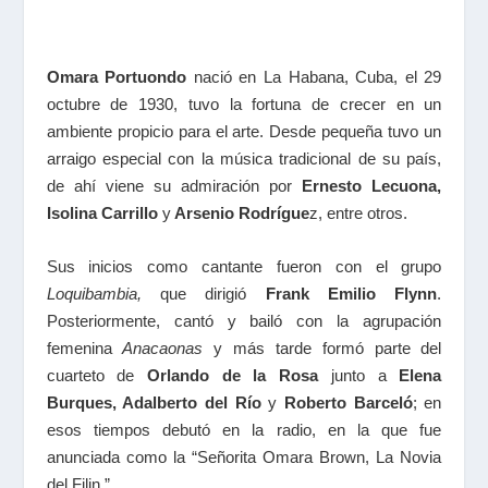
Omara Portuondo
nació en La Habana, Cuba, el 29
octubre de 1930, tuvo la fortuna de crecer en un
ambiente propicio para el arte. Desde pequeña tuvo un
arraigo especial con la música tradicional de su país,
de ahí viene su admiración por
Ernesto Lecuona,
Isolina Carrillo
y
Arsenio Rodrígue
z, entre otros.
Sus inicios como cantante fueron con el grupo
Loquibambia,
que dirigió
Frank Emilio Flynn
.
Posteriormente, cantó y bailó con la agrupación
femenina
Anacaonas
y más tarde formó parte del
cuarteto de
Orlando de la Rosa
junto a
Elena
Burques, Adalberto del Río
y
Roberto Barceló
; en
esos tiempos debutó en la radio, en la que fue
anunciada como la “Señorita Omara Brown, La Novia
del Filin.”