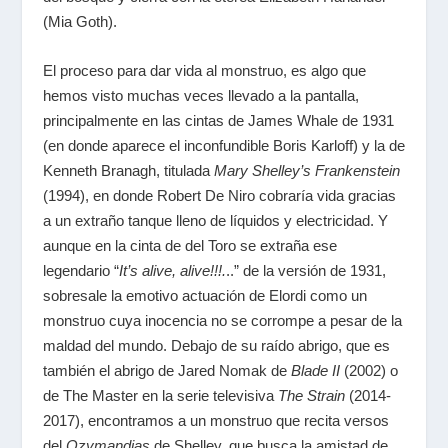
(Mia Goth).
El proceso para dar vida al monstruo, es algo que
hemos visto muchas veces llevado a la pantalla,
principalmente en las cintas de James Whale de 1931
(en donde aparece el inconfundible Boris Karloff) y la de
Kenneth Branagh, titulada
Mary Shelley’s Frankenstein
(1994), en donde Robert De Niro cobraría vida gracias
a un extraño tanque lleno de líquidos y electricidad. Y
aunque en la cinta de del Toro se extraña ese
legendario “
It’s alive, aliv
e
!!!.
..
” de la versión de 1931,
sobresale la emotivo actuación de Elordi como un
monstruo cuya inocencia no se corrompe a pesar de la
maldad del mundo. Debajo de su raído abrigo, que es
también el abrigo de Jared Nomak de
Blade II
(2002) o
de The Master en la serie televisiva
The Strain
(2014-
2017), encontramos a un monstruo que recita versos
del
Ozymandias
de Shelley, que busca la amistad de