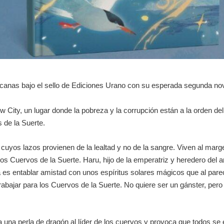
canas bajo el sello de Ediciones Urano con su esperada segunda nov
 City, un lugar donde la pobreza y la corrupción están a la orden del
 de la Suerte.
yos lazos provienen de la lealtad y no de la sangre. Viven al margen 
s Cuervos de la Suerte. Haru, hijo de la emperatriz y heredero del ar
es entablar amistad con unos espíritus solares mágicos que al parec
trabajar para los Cuervos de la Suerte. No quiere ser un gánster, pero
a una perla de dragón al líder de los cuervos y provoca que todos 