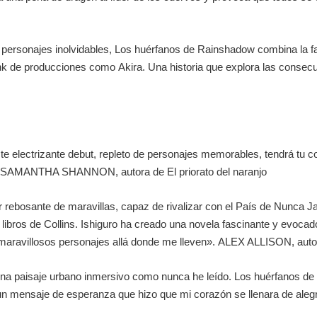
 personajes inolvidables,
Los huérfanos de Rainshadow
combina la fa
nk
de producciones como
Akira
. Una historia que explora las consec
te electrizante debut, repleto de personajes memorables, tendrá tu cor
.
SAMANTHA SHANNON, autora de
El priorato del naranjo
r rebosante de maravillas, capaz de rivalizar con el País de Nunc
bros de Collins. Ishiguro ha creado una novela fascinante y evocad
os maravillosos personajes allá donde me lleven».
ALEX ALLISON, auto
 una paisaje urbano inmersivo como nunca he leído.
Los huérfanos d
n mensaje de esperanza que hizo que mi corazón se llenara de aleg