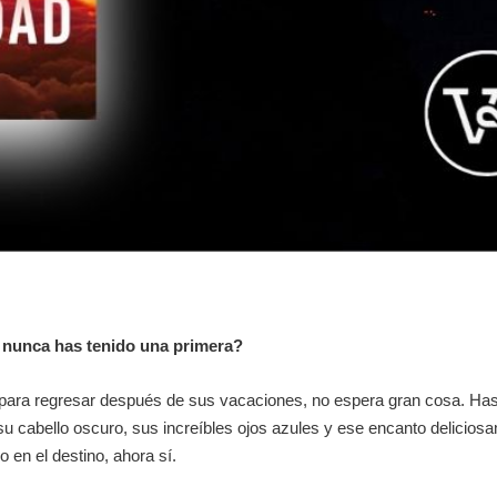
 nunca has tenido una primera?
 para regresar después de sus vacaciones, no espera gran cosa. Ha
 su cabello oscuro, sus increíbles ojos azules y ese encanto deliciosa
 en el destino, ahora sí.