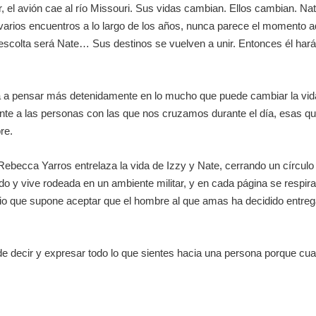
 avión cae al río Missouri. Sus vidas cambian. Ellos cambian. Nate 
varios encuentros a lo largo de los años, nunca parece el momento a
u escolta será Nate… Sus destinos se vuelven a unir. Entonces él har
ta a pensar más detenidamente en lo mucho que puede cambiar la vida
ciente a las personas con las que nos cruzamos durante el día, esas
re.
Rebecca Yarros entrelaza la vida de Izzy y Nate, cerrando un círculo 
o y vive rodeada en un ambiente militar, y en cada página se respira l
ificio que supone aceptar que el hombre al que amas ha decidido entre
e decir y expresar todo lo que sientes hacia una persona porque cualq