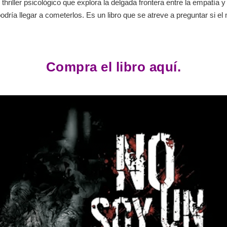
n thriller psicológico que explora la delgada frontera entre la empatía
odría llegar a cometerlos. Es un libro que se atreve a preguntar si e
Compra el libro aquí.