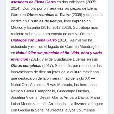
asesinato de Elena Garro
en dos ediciones (2005;
2014). Compiló por primera vez las piezas de Elena
Garro en
Obras reunidas II. Teatro
(2009) y su poesía
inédita en
Cristales de tiempo
, libro impreso en
México y España (2016; 2018 2023). Su trabajo más
reciente sobre la autora consta de dos volúmenes,
Diálogos con Elena Garro
(2020). Asimismo ha
estudiado y reunido el legado de Carmen Mondragón
en
Nahui Olin: sin principio ni fin. Vida, obra y varia
invención
(2011), y el de Guadalupe Dueñas en sus
Obras completas
(2017). Su interés por reconocer las
innovaciones de diez mujeres de la cultura mexicana
que destacaron de la primera mitad del siglo XX —
Nahui Olin, Antonieta Rivas Mercado, las hermanas
Nellie y Gloria Campobello, Guadalupe Dueñas,
Josefina Vicens, Devaki Garro, Amparo Dávila, María
Luisa Mendoza e Inés Arredondo— la llevaron a fraguar
con Gedisa la Serie Insurrectas, cuyos volúmenes