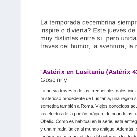
La temporada decembrina siempre
inspire o divierta? Este jueves de 
muy distintas entre sí, pero unid
través del humor, la aventura, la 
“
Astérix en Lusitania (Astérix 4
Goscinny
La nueva travesía de los irreductibles galos inici
misterioso procedente de Lusitania, una región 
sometida también a Roma. Viejos conocidos acu
los efectos de la poción mágica, detonando así u
Obélix. Como es habitual en la serie, esta entr
y una mirada lúdica al mundo antiguo. Además, 
fenómenos y curiosidades del entorno a los lec