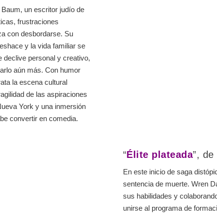
Baum, un escritor judío de
cas, frustraciones
za con desbordarse. Su
eshace y la vida familiar se
 declive personal y creativo,
izarlo aún más. Con humor
ata la escena cultural
ragilidad de las aspiraciones
 Nueva York y una inmersión
abe convertir en comedia.
“
Élite plateada
”, de
En este inicio de saga distópi
sentencia de muerte. Wren Da
sus habilidades y colaborando
unirse al programa de formaci