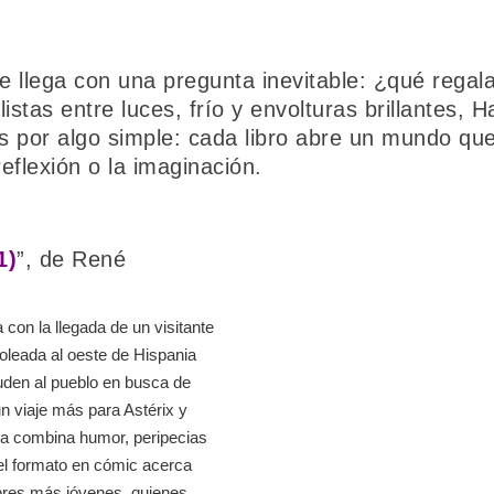
 llega con una pregunta inevitable: ¿qué rega
listas entre luces, frío y envolturas brillantes,
as por algo simple: cada libro abre un mundo que
reflexión o la imaginación.
1)
”, de René
a con la llegada de un visitante
soleada al oeste de Hispania
den al pueblo en busca de
n viaje más para Astérix y
ega combina humor, peripecias
el formato en cómic acerca
tores más jóvenes, quienes