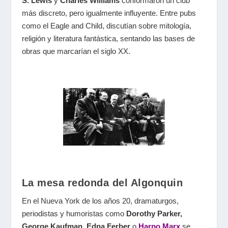
S. Lewis
y
Charles Williams
conformaron un club
más discreto, pero igualmente influyente. Entre pubs
como el Eagle and Child, discutían sobre mitología,
religión y literatura fantástica, sentando las bases de
obras que marcarían el siglo XX.
La mesa redonda del Algonquin
En el Nueva York de los años 20, dramaturgos,
periodistas y humoristas como
Dorothy Parker,
George Kaufman, Edna Ferber
o
Harpo Marx
se