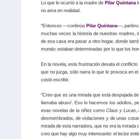
Lo que le ocurrió a la madre de
Pilar Quintana
l
no ama en realidad.
“Entonces —continúa
Pilar Quintana
—, partimo
muchas veces la historia de nuestras madres, de
de esa casa era pasar a otro hogar, donde tamb
mundo: estaban determinadas por lo que los homb
En la novela, esta frustración desata el conflicto
que no juzga, sólo narra lo que le provoca en e
costó escribir.
“Creo que es una mirada que está despojada de e
llamaba abuso’. Eso lo hacemos los adultos, p
esas novelas de la niñez como
Claus y Lucas
,
desmembrados, de violaciones y de unas cosas t
mirada de esta narradora, que no era la mirada d
creo que hay algo muy interesante: el lector ent