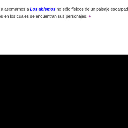
a a asomarnos a
Los abismos
no sólo físicos de un paisaje escarpad
los en los cuales se encuentran sus personajes.
+