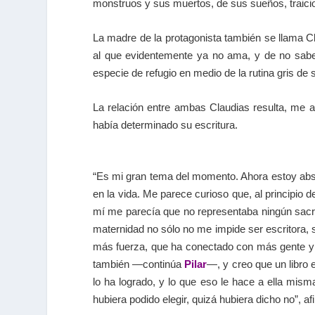
monstruos y sus muertos, de sus sueños, traici
La madre de la protagonista también se llama 
al que evidentemente ya no ama, y de no saber
especie de refugio en medio de la rutina gris de
La relación entre ambas Claudias resulta, me at
había determinado su escritura.
“Es mi gran tema del momento. Ahora estoy abso
en la vida. Me parece curioso que, al principio d
mí me parecía que no representaba ningún sacr
maternidad no sólo no me impide ser escritora, 
más fuerza, que ha conectado con más gente y 
también —continúa
Pilar
—, y creo que un libro e
lo ha logrado, y lo que eso le hace a ella mis
hubiera podido elegir, quizá hubiera dicho no”, afi