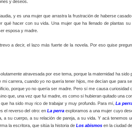
ones y deseos.
Claudia, y es una mujer que arrastra la frustración de haberse cas
 qué hacer con su vida. Una mujer que ha llenado de plantas su 
 ser esposa y madre.
revo a decir, el lazo más fuerte de la novela. Por eso quise pregu
lutamente atravesada por ese tema, porque la maternidad ha sido p
e mi carrera, cuando yo no quería tener hijos, me decían que para ser
ificio, porque yo no quería ser madre. Pero sí me causa curiosidad
sino que, una vez que fui madre, es como si hubieran quitado una co
que ha sido muy rico de trabajar y muy profundo. Para mí,
La perr
s el reverso del otro: en
La perra
exploramos a una mujer cuyo deseo
ma, a su cuerpo, a su relación de pareja, a su vida. Y acá tenemos 
rma la escritora, que sitúa la historia de
Los abismos
en la ciudad de