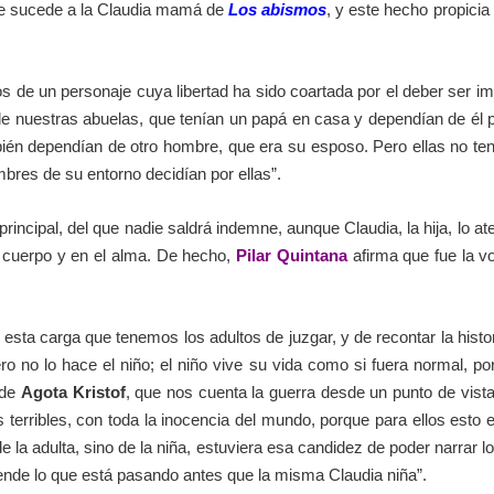
e sucede a la Claudia mamá de
Los abismos
, y este hecho propici
s de un personaje cuya libertad ha sido coartada por el deber ser i
 nuestras abuelas, que tenían un papá en casa y dependían de él par
ién dependían de otro hombre, que era su esposo. Pero ellas no ten
res de su entorno decidían por ellas”.
 principal, del que nadie saldrá indemne, aunque Claudia, la hija, lo a
l cuerpo y en el alma. De hecho,
Pilar Quintana
afirma que fue la vo
sta carga que tenemos los adultos de juzgar, y de recontar la histor
ero no lo hace el niño; el niño vive su vida como si fuera normal,
 de
Agota Kristof
, que nos cuenta la guerra desde un punto de vista
erribles, con toda la inocencia del mundo, porque para ellos esto e
e la adulta, sino de la niña, estuviera esa candidez de poder narrar l
iende lo que está pasando antes que la misma Claudia niña”.