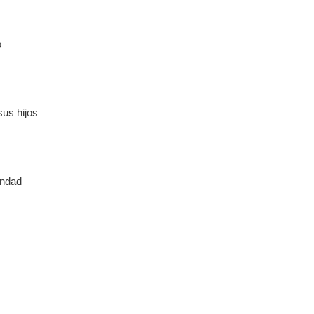
o
sus hijos
andad