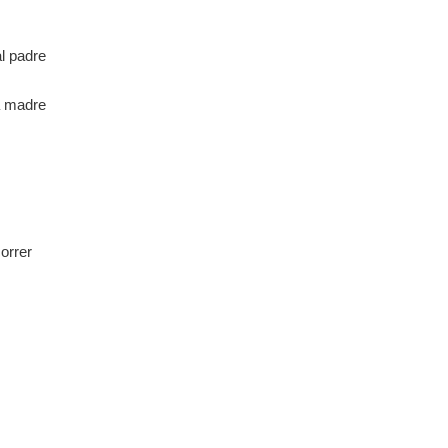
al padre
la madre
orrer