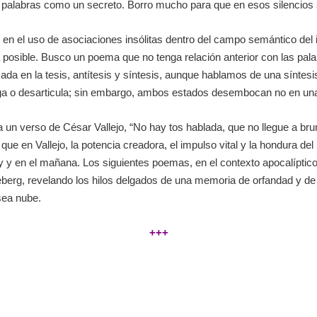
as palabras como un secreto. Borro mucho para que en esos silencios
, en el uso de asociaciones insólitas dentro del campo semántico del
posible. Busco un poema que no tenga relación anterior con las pal
sada en la tesis, antítesis y síntesis, aunque hablamos de una síntesi
iega o desarticula; sin embargo, ambos estados desembocan no en una 
a un verso de César Vallejo, “No hay tos hablada, que no llegue a bruma
al que en Vallejo, la potencia creadora, el impulso vital y la hondura d
hoy y en el mañana. Los siguientes poemas, en el contexto apocalíptic
iceberg, revelando los hilos delgados de una memoria de orfandad y d
sea nube.
+++