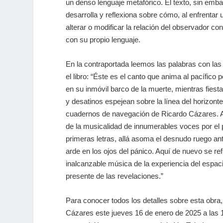
un denso lenguaje metafórico. El texto, sin em
desarrolla y reflexiona sobre cómo, al enfrentar
alterar o modificar la relación del observador con
con su propio lenguaje.
En la contraportada leemos las palabras con las
el libro: “Éste es el canto que anima al pacífico 
en su inmóvil barco de la muerte, mientras fiest
y desatinos espejean sobre la línea del horizont
cuadernos de navegación de Ricardo Cázares. Aq
de la musicalidad de innumerables voces por el 
primeras letras, allá asoma el desnudo ruego ant
arde en los ojos del pánico. Aquí de nuevo se re
inalcanzable música de la experiencia del espac
presente de las revelaciones.”
Para conocer todos los detalles sobre esta obra
Cázares este jueves 16 de enero de 2025 a las 1